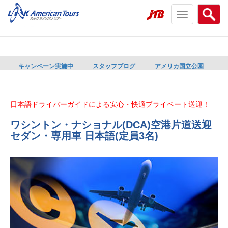
Toggle
Searc
navigation
menu
menu
キャンペーン実施中
スタッフブログ
アメリカ国立公園
日本語ドライバーガイドによる安心・快適プライベート送迎！
ワシントン・ナショナル(DCA)空港片道送迎
セダン・専用車 日本語(定員3名)