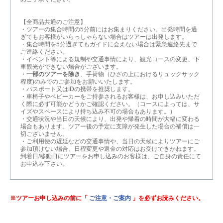
【全商品共通のご注意】
・ツアーの集合時間の5分前にはお集まりください。出発時間を過
ぎてもお客様がいらっしゃらない場合はツアーは出発します。
・集合時間を5分過ぎてもガイドに会えない場合は緊急連絡先まで
ご連絡ください。
・イベント等による規制や交通事情により、観光コースの変更、下
車観光ができない場合がございます。
・
一部のツアーを除き
、手荷物（ひざの上におけるリュックサック
程度)のみでのご参加をお願いいたします。
・パスポート又はIDの携帯を推奨します。
・車椅子やベビーカーをご持参されるお客様は、お申し込みいただ
く際に必ず可能かどうかご確認ください。（コースによっては、サ
イズやスペースにより持ち込み不可の場合もあります。）
・交通状況や当日の天候により、出発や帰着の時間が大幅に変わる
場合もあります。ツアー後の予定に支障が発生した場合の補償は一
切ございません。
・ご利用便の遅延などの交通事情や、当日の天候によりツアーにご
参加頂けない場合、日程変更や返金の対応はお受けできかねます。
到着日/移動日にツアーをお申し込みのお客様は、ご自身の責任にて
お申込み下さい。
※ツアーお申し込みの前に「
ご注意・ご案内
」を必ずお読みください。