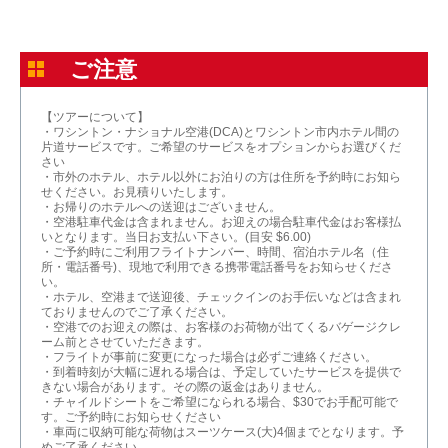
ご注意
【ツアーについて】
・ワシントン・ナショナル空港(DCA)とワシントン市内ホテル間の
片道サービスです。ご希望のサービスをオプションからお選びくだ
さい
・市外のホテル、ホテル以外にお泊りの方は住所を予約時にお知ら
せください。お見積りいたします。
・お帰りのホテルへの送迎はございません。
・空港駐車代金は含まれません。お迎えの場合駐車代金はお客様払
いとなります。当日お支払い下さい。(目安 $6.00)
・ご予約時にご利用フライトナンバー、時間、宿泊ホテル名（住
所・電話番号)、現地で利用できる携帯電話番号をお知らせくださ
い。
・ホテル、空港まで送迎後、チェックインのお手伝いなどは含まれ
ておりませんのでご了承ください。
・空港でのお迎えの際は、お客様のお荷物が出てくるバゲージクレ
ーム前とさせていただきます。
・フライトが事前に変更になった場合は必ずご連絡ください。
・到着時刻が大幅に遅れる場合は、予定していたサービスを提供で
きない場合があります。その際の返金はありません。
・チャイルドシートをご希望になられる場合、$30でお手配可能で
す。ご予約時にお知らせください
・車両に収納可能な荷物はスーツケース(大)4個までとなります。予
めご了承ください。