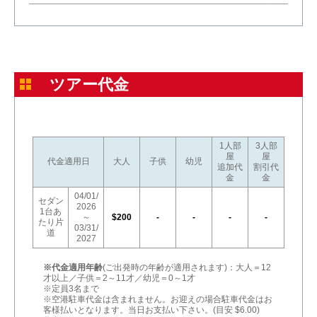
ツアー代金
1人部
3人部
屋
屋
代金適用日
大人
子供
幼児
追加代
割引代
金
金
04/01/
セダン
2026
1台あ
～
$200
-
-
-
-
たり片
03/31/
道
2027
※代金適用年齢
(ご出発時の年齢が適用されます)：大人＝12
才以上／子供＝2～11才／幼児＝0～1才
※定員3名まで
※空港駐車代金は含まれません。お迎えの場合駐車代金はお
客様払いとなります。当日お支払い下さい。(目安 $6.00)