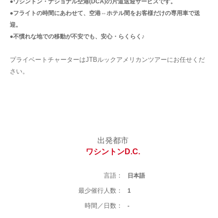
●ワシントン・ナショナル空港(DCA)の片道送迎サービスです。
●フライトの時間にあわせて、空港⇔ホテル間をお客様だけの専用車で送
迎。
●不慣れな地での移動が不安でも、安心・らくらく♪
プライベートチャーターはJTBルックアメリカンツアーにお任せくだ
さい。
出発都市
ワシントンD.C.
言語：
日本語
最少催行人数：
1
時間／日数：
-