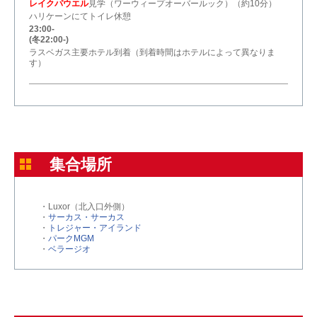
レイクパウエル
見学（ワーウィープオーバールック）（約10分）
ハリケーンにてトイレ休憩
23:00-
(冬22:00-)
ラスベガス主要ホテル到着（到着時間はホテルによって異なりま
す）
集合場所
・Luxor（北入口外側）
・
サーカス・サーカス
・
トレジャー・アイランド
・
パークMGM
・
ベラージオ