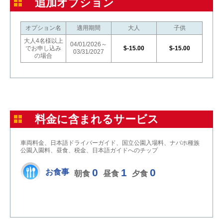
追加オプション
オプション名
適用期間
大人
子供
大人4名様以上
04/01/2026～
でお申し込み
$-15.00
$-15.00
03/31/2027
の場合
料金に含まれるサービス
車両料金、日本語ドライバーガイド、国立公園入場料、ナバホ種族
公園入園料、昼食、税金、日本語ガイドへのチップ
0
1
0
お食事
朝食
昼食
夕食