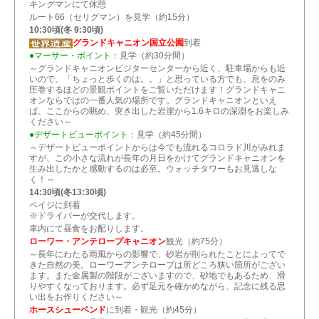
キングマンにて休憩
ルート66（セリグマン）を見学（約15分）
10:30頃(冬 9:30頃)
グランドキャニオン国立公園
到着
●マーサー・ポイント
：見学（約30分間）
～グランドキャニオンビジターセンターから近く、駐車場からも近
いので、「ちょっと歩くのは。。」と思っている方でも、息をのみ
圧巻するほどの景観ポイントをご覧いただけます！グランドキャニ
オンならではの一番人気の場所です。グランドキャニオンといえ
ば、ここからの眺め、突き出した岩崖から1.6キロの深淵をお楽しみ
ください～
●デザートビューポイント
：見学（約45分間）
～デザートビューポイントからは今でも流れるコロラド川がみれま
すが、この小さな流れが長年の月日をかけてグランドキャニオンを
生み出したかと感動するのは必至。ウォッチタワーもお見逃しな
く！～
14:30頃(冬13:30頃)
ペイジに到着
※ドライバーが交代します。
車内にて昼食をお配りします。
ローワー・アンテロープキャニオン
観光（約75分）
～長年にわたる雨風からの影響で、砂岩が削られたことによってで
きた自然の美。ローワーアンテロープは所どころ狭い箇所がござい
ます。また金属製の階段がございますので、砂地でもあるため、滑
りやすくなっております。必ず足元を確かめながら、記念に残る思
い出をお作りください～
ホースシューベンド
に到着・観光（約45分）