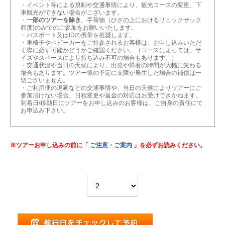
・イベント等による規制や交通事情により、観光コースの変更、下
車観光ができない場合がございます。
・
一部のツアーを除き
、手荷物（ひざの上におけるリュックサック
程度)のみでのご参加をお願いいたします。
・パスポート又はIDの携帯を推奨します。
・車椅子やベビーカーをご持参されるお客様は、お申し込みいただ
く際に必ず可能かどうかご確認ください。（コースによっては、サ
イズやスペースにより持ち込み不可の場合もあります。）
・交通状況や当日の天候により、出発や帰着の時間が大幅に変わる
場合もあります。ツアー後の予定に支障が発生した場合の補償は一
切ございません。
・ご利用便の遅延などの交通事情や、当日の天候によりツアーにご
参加頂けない場合、日程変更や返金の対応はお受けできかねます。
到着日/移動日にツアーをお申し込みのお客様は、ご自身の責任にて
お申込み下さい。
※ツアーお申し込みの前に「
ご注意・ご案内
」を必ずお読みください。