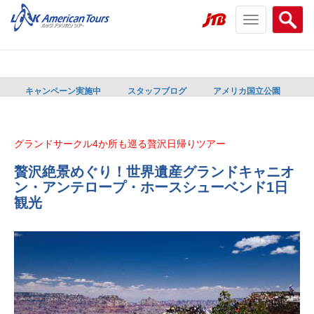
Toggle
Searc
navigation
menu
menu
キャンペーン実施中
スタッフブログ
アメリカ国立公園
グランドサークル4か所も巡る贅沢日帰りツアー
贅沢絶景めぐり！世界遺産グランドキャニオ
ン・アンテロープ・ホースシューベンド1日
観光