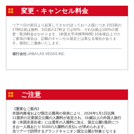
変更・キャンセル料金
ツアー日の前日より起算してさかのぼってお一人様につき:10日前の
17時以前は無料、5日前の17時までは50%、それ以後は100%の変
更・取消料金がかかります。(米国太平洋標準時間) 10名様以上での
ご参加の場合は、記載のキャンセル規定とは異なる場合がありま
す。個別にご連絡いたします。
催行会社:
JABA LAS VEGAS INC.
ご注意
《重要なご案内》
米国内務省および国立公園局の発表により、2026年1月1日以降、
11箇所の主要国立公園の入園料が改定され、16歳以上の外国人旅行
者（米国非居住者）には通常の入園料に加え、国立公園1箇所につ
きお一人様あたり $100の入園料の支払いが求められます。
当ツアーで訪問するグランドキャニオン国立公園が対象となりま