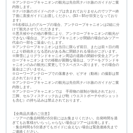
※アンテロープキャニオンの観光は先住民ナバホ族のガイドがご案
内致します。
※ナバホ族のガイドへのチップは含まれておりませんのでツアー終
了後に直接ガイドにお渡しください。($3～$5が目安となっており
ます）
※6名様以上のグループの場合、アンテロープキャニオンは2組に分
けて観光させていただきます。
※悪天候やその他の事情により、アンテロープキャニオンの観光が
できない場合は、アンテロープキャニオンが閉鎖の場合のみツアー
代金の一部をご返金いたします。
※アンテロープキャニオンは当日に限らず前日、または前々日の雨
により鉄砲水となる恐れがある為に閉鎖される場合がございます。
※降雪によりグランドキャニオン周辺の道路の閉鎖や安全上アンテ
ロープキャニオンまでの移動が困難な場合は、ツアーをグランドキ
ャニオンのみの観光に変更してラスベガスへ戻ります。その場合の
返金はございません。
※ローワーアンテロープでの落書きや、ビデオ（動画）の撮影は禁
止されております。
※アンテロープキャニオンの観光は先住民ナバホ族のガイドがご案
内致します。
※アンテロープキャニオンでは 手荷物の規制が強化されており、
三脚、セルフィスティックおよび鞄（ウエストポーチやポシェット
も含む）の持ち込みは禁止されております。
【全商品共通のご注意】
・ツアーの集合時間の5分前にはお集まりください。出発時間を過
ぎてもお客様がいらっしゃらない場合はツアーは出発します。
・集合時間を5分過ぎてもガイドに会えない場合は緊急連絡先まで
ご連絡ください。