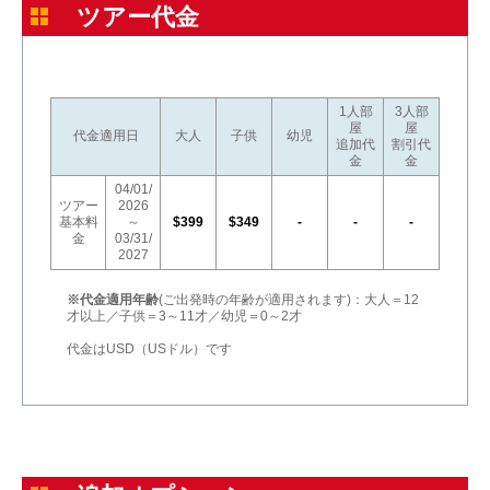
ツアー代金
1人部
3人部
屋
屋
代金適用日
大人
子供
幼児
追加代
割引代
金
金
04/01/
ツアー
2026
基本料
～
$399
$349
-
-
-
金
03/31/
2027
※代金適用年齢
(ご出発時の年齢が適用されます)：大人＝12
才以上／子供＝3～11才／幼児＝0～2才
代金はUSD（USドル）です