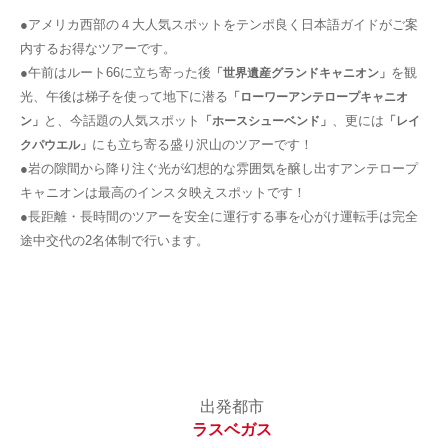
●アメリカ西部の４大人気スポットをテンポ良く日本語ガイドがご案
内するお得なツアーです。
●午前はルート66に立ち寄った後
を観
「世界遺産グランドキャニオン」
光、午後は梯子を使って地下に潜る
「ローワーアンテロープキャニオ
と、今話題の人気スポット
、更には
ン」
「ホースシューベンド」
「レイ
にも立ち寄る盛り沢山のツアーです！
クパウエル」
●岩の隙間から降り注ぐ光が幻想的な雰囲気を醸し出すアンテロープ
キャニオンは最高のインスタ映えスポットです！
●長距離・長時間のツアーを安全に運行する事を心がけ運転手は完全
途中交代の2名体制で行います。
出発都市
ラスベガス