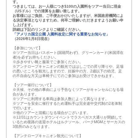
す。
つきましては、お一人様につき$100の入園料をツアー当日に現金
（USドル） での清算をお願い致します。
お客様にはご負担、ご不便おかけいたしますが、米国政府機関によ
る決定事項となりますため、何卒ご理解いただきますようお願い申
し上げます。
詳細は下記のリンクよりご確認ください。
「アメリカ国立公園 入園料改定に関する重要なお知らせ」
（2026年1月8日現在）
【参加について】
※ツアー当日はパスポート(国籍問わず)、グリーンカード(米国滞在
者)を必ずお持ちください。
※歩きやすい靴と服装でご参加ください。
※アンテロープキャニオンの観光でははしごでの昇り降りや、足場
の悪いところを観光しますので、妊娠中の方、2歳以下の幼児、足
の不自由な方又は車椅子にてのご参加はお受けできかねます。
【ツアー催行について】
※天候、その他の事由により予告なくツアーがキャンセルになる場
合があります。
※ツアーに利用する車両は参加人数によって異なります。
※ツアーを安全に催行するため運転手は完全途中交代制の2名体制
で行います。
※他のツアーと混載になる場合がございます。
※12/31はカウントダウンイベントでラスベガス大通りが閉鎖して
いるため復路の送迎ホテルはルクソール、パークMGMとサーカスの
3箇所のみとなります。
【アンテロープキャニオン観光について】