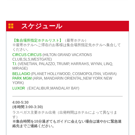
スケジュール
【集合場所指定ホテルリスト】
（最寄ホテル）
※最寄ホテルへご滞在のお客様は集合場所指定先ホテルへ集合して
ください。
CIRCUS CIRCUS
(HILTON GRAND VACATIONS
CLUB,SLS,WESTGATE)
T.I.
(VENETIAN, PALAZZO, TRUMP, HARRAHS, WYNN, LINQ,
MIRAGE)
BELLAGIO
(PLANET HOLLYWOOD, COSMOPOLITAN, VDARA)
PARK MGM
(ARIA, MANDARIN ORIENTAL,NEW YORK NEW
YORK)
LUXOR
（EXCALIBUR,MANDALAY BAY)
4:00-5:30
(冬時間 3:00-3:30)
ラスベガス主要ホテル出発（出発時間はホテルによって異なりま
す）
※集合時間を10分過ぎてもガイドに会えない場合は速やかに緊急連
絡先までご連絡ください。