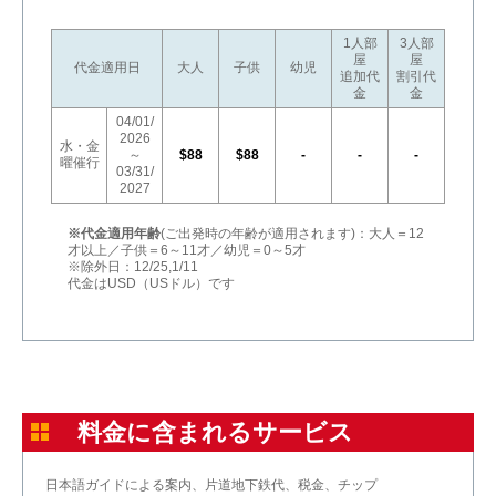
1人部
3人部
屋
屋
代金適用日
大人
子供
幼児
追加代
割引代
金
金
04/01/
2026
水・金
～
$88
$88
-
-
-
曜催行
03/31/
2027
※代金適用年齢
(ご出発時の年齢が適用されます)：大人＝12
才以上／子供＝6～11才／幼児＝0～5才
※除外日：12/25,1/11
代金はUSD（USドル）です
料金に含まれるサービス
日本語ガイドによる案内、片道地下鉄代、税金、チップ