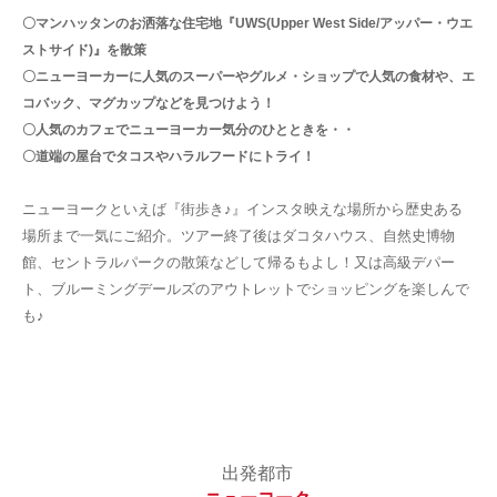
〇マンハッタンのお洒落な住宅地『UWS(Upper West Side/アッパー・ウエ
ストサイド)』を散策
〇ニューヨーカーに人気のスーパーやグルメ・ショップで人気の食材や、エ
コバック、マグカップなどを見つけよう！
〇人気のカフェでニューヨーカー気分のひとときを・・
〇道端の屋台でタコスやハラルフードにトライ！
ニューヨークといえば『街歩き♪』インスタ映えな場所から歴史ある
場所まで一気にご紹介。ツアー終了後はダコタハウス、自然史博物
館、セントラルパークの散策などして帰るもよし！又は高級デパー
ト、ブルーミングデールズのアウトレットでショッピングを楽しんで
も♪
出発都市