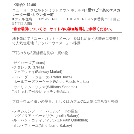
《集合》11:00
ニューヨークヒルトンミッドタウン ホテル内
1階ロビー奥のエスカ
レーター横･カウンター前
■ホテル住所：1335 AVENUE OF THE AMERICAS (6番街 53丁目と
54丁目の間)
*集合場所については、サイト内の該当地図をご参照ください。
地下鉄にて「ユー・ガット・メール」をはじめ多くの映画に登場し
て人気住宅地『アッパーウエスト』へ移動
下記のうち2店舗程を見学・買い物
-ゼイバーズ(Zabars)
-チタレラ(Citarella)
-フェアウェイ(Fairway Market)
-トレーダー・ジョーズ(Trader Joe's)
-ホールフーズマーケット(Whole Foods Market)
-ウイリアム・ソノマ(Williams-Sonoma)
*おしゃれで可愛いキッチン用品店♪
ブローウェイ沿いの屋台、もしくはカフェの1店舗に立ち寄り軽食
-メキシカンフード、ハラルフードの屋台
-マグノリア・ベーカリ(Magnolia Bakery)
-ル・パン・コティディアン(Le Pain Quotidien)
-ミル・フィーユ(Mille-feuille Bakery)