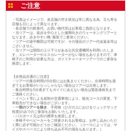
ご注意
・写真はイメージで、各店舗の空き状況は常に異なる為、立ち寄る
店舗も日によって異なります。
・各店舗での飲食代、お買い物代等はお客様ご負担となります。
・当ツアーは、徒歩を中心とした健脚向きのウォーキングツアーと
なります。歩きやすい靴･服装でご参加ください。
・ツアーの途中離団は可能ですが、その場合のツアー代金返金等は
ございません。
・当ツアーは階段の上り下りがある公共交通機関を利用いたしま
す。エレベーターやエスカレーターがない場合もありますので、車
椅子のご利用が必要な方は、ガイドチャーターツアーでのご参加を
推奨します。
【全商品共通のご注意】
・ツアーの集合時間の5分前にはお集まりください。出発時間を過
ぎてもお客様がいらっしゃらない場合はツアーは出発します。
・集合時間を5分過ぎてもガイドに会えない場合は緊急連絡先まで
ご連絡ください。
・イベント等による規制や交通事情により、観光コースの変更、下
車観光ができない場合がございます。
・
一部のツアーを除き
、手荷物（ひざの上におけるリュックサック
程度)のみでのご参加をお願いいたします。
・パスポート又はIDの携帯を推奨します。
・車椅子やベビーカーをご持参されるお客様は、お申し込みいただ
く際に必ず可能かどうかご確認ください。（コースによっては、サ
イズやスペースにより持ち込み不可の場合もあります。）