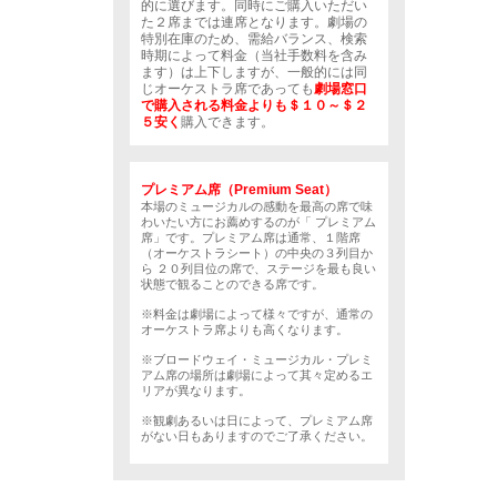
的に選びます。同時にご購入いただい
た２席までは連席となります。劇場の
特別在庫のため、需給バランス、検索
時期によって料金（当社手数料を含み
ます）は上下しますが、一般的には同
じオーケストラ席であっても
劇場窓口
で購入される料金よりも＄１０～＄２
５安く
購入できます。
プレミアム席（Premium Seat）
本場のミュージカルの感動を最高の席で味
わいたい方にお薦めするのが「 プレミアム
席」です。プレミアム席は通常、１階席
（オーケストラシート）の中央の３列目か
ら ２０列目位の席で、ステージを最も良い
状態で観ることのできる席です。
※料金は劇場によって様々ですが、通常の
オーケストラ席よりも高くなります。
※ブロードウェイ・ミュージカル・プレミ
アム席の場所は劇場によって其々定めるエ
リアが異なります。
※観劇あるいは日によって、プレミアム席
がない日もありますのでご了承ください。