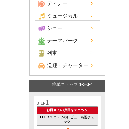
ディナー
ミュージカル
ショー
テーマパーク
列車
送迎・チャーター
簡単ステップ 1-2-3-4
1
STEP
お目当ての演目をチェック
LOOKスタッフのレビューも要チェ
ック