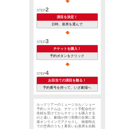
2
STEP
演目を決定！
日時、座席を選んで
3
STEP
チケットを購入！
予約ボタンをクリック
4
STEP
お目当ての演目を観る！
予約番号を持って、いざ劇場へ
ルックツアーのミュージカル／ショー
予約システムは、チケット手配会社が
依頼を受けてからチケットを購入する
のと違い、劇場が持つ実際の在庫に直
接オンラインでアクセスし、検索時点
での空席のうち１番良いお座席を自動