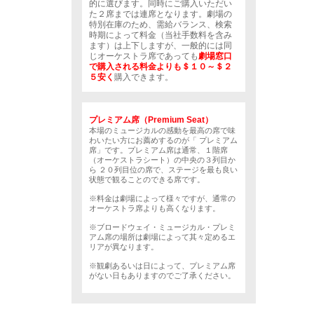
的に選びます。同時にご購入いただい
た２席までは連席となります。劇場の
特別在庫のため、需給バランス、検索
時期によって料金（当社手数料を含み
ます）は上下しますが、一般的には同
じオーケストラ席であっても
劇場窓口
で購入される料金よりも＄１０～＄２
５安く
購入できます。
プレミアム席（Premium Seat）
本場のミュージカルの感動を最高の席で味
わいたい方にお薦めするのが「 プレミアム
席」です。プレミアム席は通常、１階席
（オーケストラシート）の中央の３列目か
ら ２０列目位の席で、ステージを最も良い
状態で観ることのできる席です。
※料金は劇場によって様々ですが、通常の
オーケストラ席よりも高くなります。
※ブロードウェイ・ミュージカル・プレミ
アム席の場所は劇場によって其々定めるエ
リアが異なります。
※観劇あるいは日によって、プレミアム席
がない日もありますのでご了承ください。