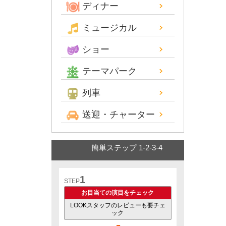
ディナー
ミュージカル
ショー
テーマパーク
列車
送迎・チャーター
簡単ステップ 1-2-3-4
1
STEP
お目当ての演目をチェック
LOOKスタッフのレビューも要チェ
ック