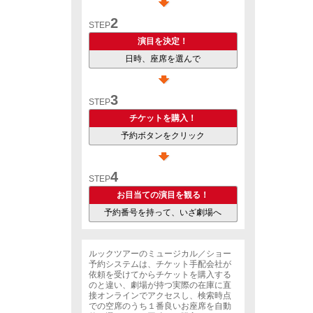
2
STEP
演目を決定！
日時、座席を選んで
3
STEP
チケットを購入！
予約ボタンをクリック
4
STEP
お目当ての演目を観る！
予約番号を持って、いざ劇場へ
ルックツアーのミュージカル／ショー
予約システムは、チケット手配会社が
依頼を受けてからチケットを購入する
のと違い、劇場が持つ実際の在庫に直
接オンラインでアクセスし、検索時点
での空席のうち１番良いお座席を自動