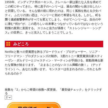
1959年、インディアナ州ホーキンス。クレール一家は新たな人生を求めて
この町にやってきた。 特に息子のヘンリーは、過去の闇から抜け出したい
と切望している。 そんな彼の前に現れたのは、同じく孤独を抱える少女パ
ティ。 ふたりの淡い恋は、ヘンリーに初めて希望を与える。しかし、町を
襲う連続衝撃事件がすべてを変えてしまう。 やがてヘンリーは、自分の中
に潜む“何か”が、この恐ろしい出来事とつながっているのではないかという
戦慄の真実に直面する。 スリルと迫力が渦巻く『ストレンジャー・シング
ス』の世界に、きっと没入してしまうことでしょう。
みどころ
Netflixと数々の受賞歴を誇るブロードウェイ・プロデューサー、ソニア・
フリードマン・プロダクションズの制作。 3度のトニー賞受賞演出家スティ
ーヴン・ダルドリーとジャスティン・マーティンが手掛ける、鼓動高鳴る新
たな冒険が始まります。 「止まることのないスリル満載の旅！」（デッド
ライン）へ、あなたを誘います。 モンスターは生まれるのか…それとも作
られるのか？
枚数を「2」からご希望の枚数へ変更後、「最安値チェック」をクリックす
る