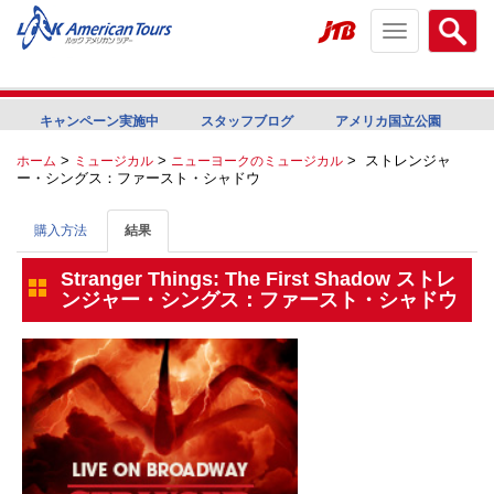
Toggle
Searc
navigation
menu
menu
キャンペーン実施中
スタッフブログ
アメリカ国立公園
>
>
>
ストレンジャ
ホーム
ミュージカル
ニューヨークのミュージカル
ー・シングス：ファースト・シャドウ
購入方法
結果
Stranger Things: The First Shadow ストレ
ンジャー・シングス：ファースト・シャドウ