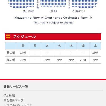
スケジュール
日
月
火
水
木
金
土
昼の部
1PM
-
-
-
-
-
1PM
夜の部
7PM
-
7PM
7PM
7PM
7PM-
7PM
各種サービス一覧
予約確認
集合場所マップ
デジタルパンフレット