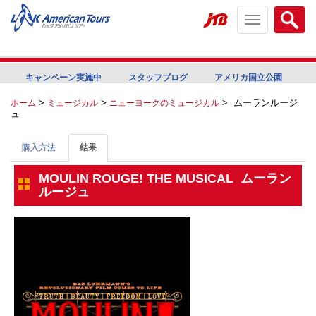
Toggle
Searc
navigation
menu
menu
キャンペーン実施中
スタッフブログ
アメリカ国立公園
>
>
>
ムーランルージ
ホーム
ミュージカル
ニューヨークのミュージカル
ュ
購入方法
結果
MOULIN ROUGE! THE MUSICAL ムーラン
ルージュ