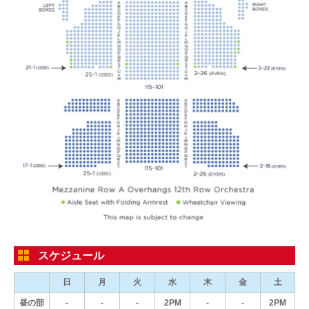
スケジュール
日
月
火
水
木
金
土
昼の部
-
-
-
2PM
-
-
2PM