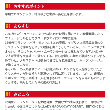
おすすめポイント
華麗でロマンチック。晴れやかな世界へあなたを誘います。
あらすじ
2001年バズ・ラーマンにより作成された映画を元にさらに絢爛豪華になっ
てミュージカルとしてブロードウエィに2019年に登場！
1899年フランス・パリ・モンマルトルの安宿、イギリス上流階級出身のク
リスチャンは作家を志望して物語を書こうとしているが、いっこうに筆が進
まない。 そこにキャバレー・ムーランルージュに雇われているアルゼンチ
ン人が天井を突き破って落ちてくる。彼らは新しい舞台の歌詞が決まらずも
めていた。クリスチャンは彼らに みごとな歌を提案し、ムーランルージュ
で働くようになる。
キャバレーの人気者サティーンは自分のパトロンになる人を探していたが、
クリスチャンがお金持ちと勘違いして恋に落ちてしまう。 しかし、劇場の
スポンサーである公爵は二人を引きさいて、サティーンを自分のものにしよ
うとする。果たしてふたりの恋の行方は？
みどころ
映画版ムーランルージュも大物俳優、大物歌手の曲が使われて、 華やかで
したが、今回はそこにさらにLADY GAGAやCATY OERRY、BEYONCE の