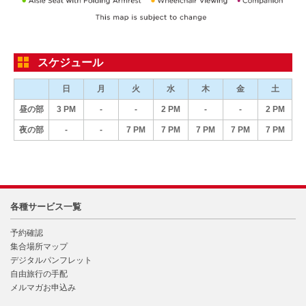
スケジュール
日
月
火
水
木
金
土
昼の部
3 PM
-
-
2 PM
-
-
2 PM
夜の部
-
-
7 PM
7 PM
7 PM
7 PM
7 PM
各種サービス一覧
予約確認
集合場所マップ
デジタルパンフレット
自由旅行の手配
メルマガお申込み