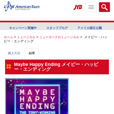
Toggle
Searc
navigation
menu
menu
キャンペーン実施中
スタッフブログ
アメリカ国立公園
>
>
>
メイビー・ハッ
ホーム
ミュージカル
ニューヨークのミュージカル
ピー・エンディング
購入方法
結果
Maybe Happy Ending メイビー・ハッピ
ー・エンディング