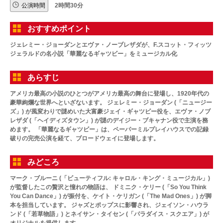
公演時間
2時間30分
おすすめポイント
ジェレミー・ジョーダンとエヴァ・ノーブレザダが、F.スコット・フィッツ
ジェラルドの名小説「華麗なるギャツビー」をミュージカル化
あらすじ
アメリカ最高の小説のひとつがアメリカ最高の舞台に登場し、1920年代の
豪華絢爛な世界へといざないます。 ジェレミー・ジョーダン (「ニュージー
ズ」) が風変わりで謎めいた大富豪ジェイ・ギャツビー役を、エヴァ・ノブ
レザダ (「ヘイディズタウン」) が謎のデイジー・ブキャナン役で主演を務
めます。 「華麗なるギャツビー」は、ペーパーミルプレイハウスでの記録
破りの完売公演を経て、ブロードウェイに登場します。
みどころ
マーク・ブルーニ (「ビューティフル: キャロル・キング・ミュージカル」)
が監督したこの贅沢と憧れの物語は、 ドミニク・ケリー (「So You Think
You Can Dance」) が振付を、ケイト・ケリガン (「The Mad Ones」) が脚
本を担当しています。 ジャズとポップスに影響され、ジェイソン・ハウラ
ンド (「若草物語」) とネイサン・タイセン (「パラダイス・スクエア」) が
オリジナルを提供します。