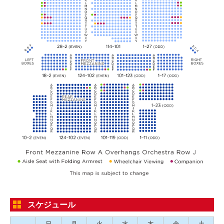
スケジュール
日
月
火
水
木
金
土