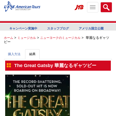
Toggle
Searc
navigation
menu
menu
キャンペーン実施中
スタッフブログ
アメリカ国立公園
>
>
>
華麗なるギャツ
ホーム
ミュージカル
ニューヨークのミュージカル
ビー
購入方法
結果
The Great Gatsby 華麗なるギャツビー