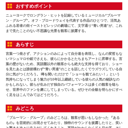
おすすめポイント
ニューヨークでロングラン・ヒットを記録しているミュージカル“ブルーマ
ン・グループ”。オフ・ブロードウェイを代表する作品のひとつで、活気あ
ふれる若者の街イーストビレッジの劇場にて、文字通り“青い男達”が、これ
まで見たことのない不思議な光景を観客に披露する。
あらすじ
言葉一つ発さず、アクションのみによって自分達を表現し、なんの変哲もな
いマシュマロや紙でさえも、彼らにかかるとたちまちアートに昇華する。言
葉の壁がないため、英語圏以外の観客からも絶大な支持を得ており、ショー
を見たあとは誰彼構わず“青い男達”のことを話したくてウズウズしている自
分に気がつくだろう。 噂を聞いただけで「ショーを観てみたい！」という
気持ちになってしまう魅力が10年以上継続している彼らの人気の秘訣なの
かもしれない。彼らが生みだす独自のパフォーマンスは多くの観客を唸ら
せ、世界中のファンを虜にしてしまっている。ぜひその全貌を明らかにすべ
く足をはこんでみてはどうだろう。
みどころ
「ブルーマン・グループ」のみどころは、観客が思いもしなかった 『ある
もの』を芸術的に出現させてみたり、独特のサウンドを披露したりと、笑い