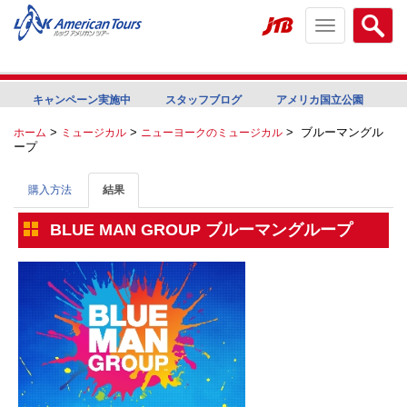
Toggle
Searc
navigation
menu
menu
キャンペーン実施中
スタッフブログ
アメリカ国立公園
>
>
>
ブルーマングル
ホーム
ミュージカル
ニューヨークのミュージカル
ープ
購入方法
結果
BLUE MAN GROUP ブルーマングループ