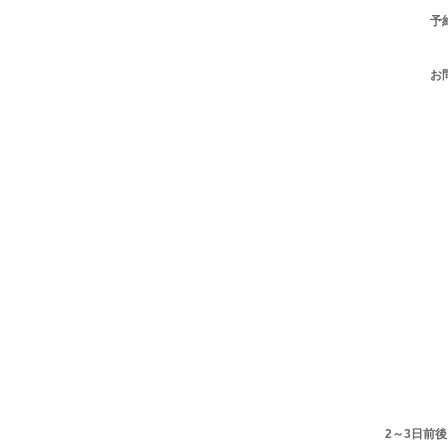
予
お
2～3日前