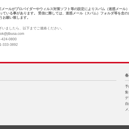
Eメールがプロバイダーやウィルス対策ソフト等の設定によりスパム（迷惑メール
っている事があります。 受信に際しては、迷惑メール（スパム）フォルダ等を念の
うお願い致します。
ざいましたら、以下までご連絡ください。
ok@jtbusa.com
2-424-0800
01-333-3892
各
予
集
デ
自
メ