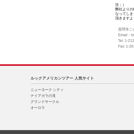
注：）
弊社よりの
なってしま
頂きますよ
質問等ご
Email：lo
Tel: 1-21
Fax: 1-2
ルックアメリカンツアー 人気サイト
ニューヨーク シティ
ナイアガラの滝
グランドサークル
オーロラ