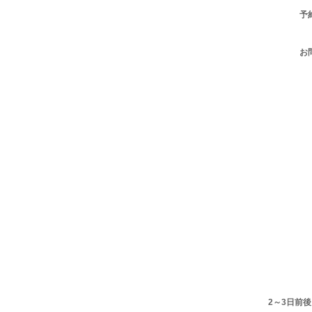
予
お
2～3日前