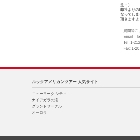
注：）
弊社よりの
なってしま
頂きますよ
質問等ご
Email：lo
Tel: 1-21
Fax: 1-2
ルックアメリカンツアー 人気サイト
ニューヨーク シティ
ナイアガラの滝
グランドサークル
オーロラ