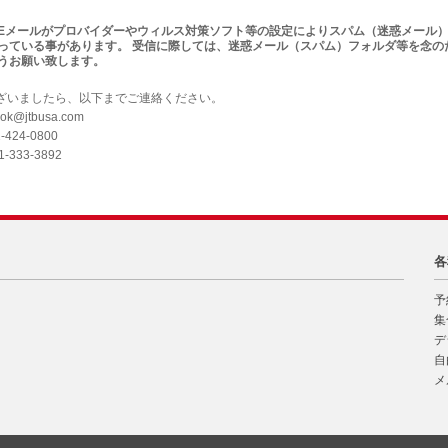
Eメールがプロバイダーやウィルス対策ソフト等の設定によりスパム（迷惑メール
っている事があります。 受信に際しては、迷惑メール（スパム）フォルダ等を念の
うお願い致します。
ざいましたら、以下までご連絡ください。
ok@jtbusa.com
2-424-0800
01-333-3892
各
予
集
デ
自
メ