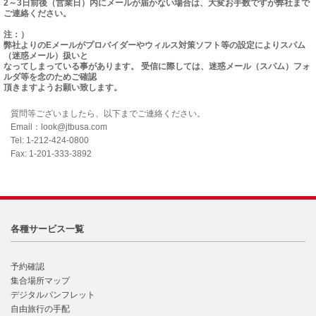
2～3日前後（営業日）内にメールが届かない場合は、大変お手数ですが弊社まで
ご連絡ください。
注：）
弊社よりのEメールがプロバイダーやウィルス対策ソフト等の設定によりスパム
（迷惑メール）扱いと
なってしまっている事があります。 受信に際しては、迷惑メール（スパム）フォ
ルダ等を念のためご確認
頂きますようお願い致します。
質問等ございましたら、以下までご連絡ください。
Email：look@jtbusa.com
Tel: 1-212-424-0800
Fax: 1-201-333-3892
各種サービス一覧
予約確認
集合場所マップ
デジタルパンフレット
自由旅行の手配