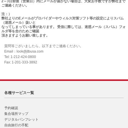
2～3日前後（営業日）内にメールが届かない場合は、大変お手数ですが弊社まで
ご連絡ください。
注：）
弊社よりのEメールがプロバイダーやウィルス対策ソフト等の設定によりスパム
（迷惑メール）扱いと
なってしまっている事があります。 受信に際しては、迷惑メール（スパム）フォ
ルダ等を念のためご確認
頂きますようお願い致します。
質問等ございましたら、以下までご連絡ください。
Email：look@jtbusa.com
Tel: 1-212-424-0800
Fax: 1-201-333-3892
各種サービス一覧
予約確認
集合場所マップ
デジタルパンフレット
自由旅行の手配