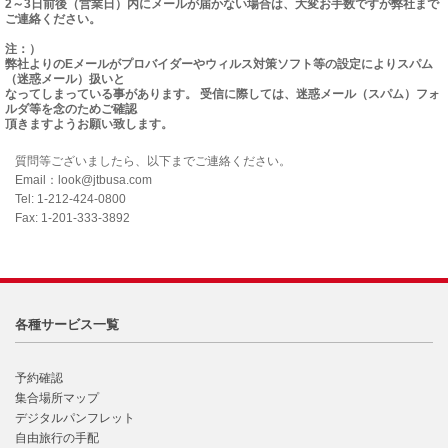
2～3日前後（営業日）内にメールが届かない場合は、大変お手数ですが弊社まで
ご連絡ください。
注：）
弊社よりのEメールがプロバイダーやウィルス対策ソフト等の設定によりスパム
（迷惑メール）扱いと
なってしまっている事があります。 受信に際しては、迷惑メール（スパム）フォ
ルダ等を念のためご確認
頂きますようお願い致します。
質問等ございましたら、以下までご連絡ください。
Email：look@jtbusa.com
Tel: 1-212-424-0800
Fax: 1-201-333-3892
各種サービス一覧
予約確認
集合場所マップ
デジタルパンフレット
自由旅行の手配