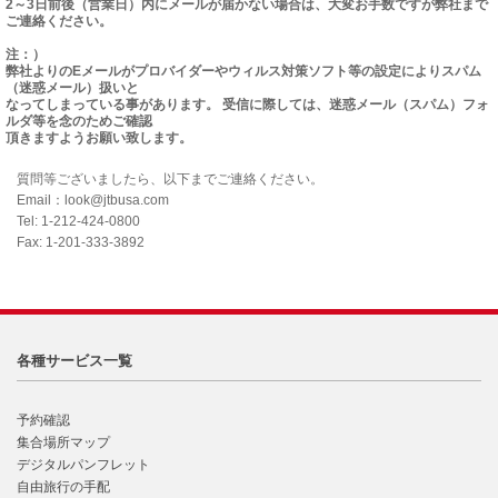
2～3日前後（営業日）内にメールが届かない場合は、大変お手数ですが弊社まで
ご連絡ください。
注：）
弊社よりのEメールがプロバイダーやウィルス対策ソフト等の設定によりスパム
（迷惑メール）扱いと
なってしまっている事があります。 受信に際しては、迷惑メール（スパム）フォ
ルダ等を念のためご確認
頂きますようお願い致します。
質問等ございましたら、以下までご連絡ください。
Email：look@jtbusa.com
Tel: 1-212-424-0800
Fax: 1-201-333-3892
各種サービス一覧
予約確認
集合場所マップ
デジタルパンフレット
自由旅行の手配