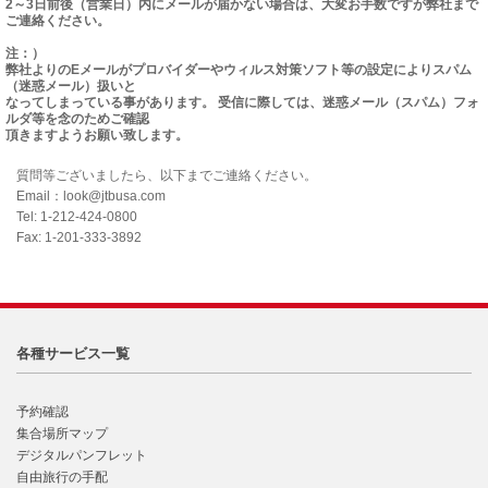
2～3日前後（営業日）内にメールが届かない場合は、大変お手数ですが弊社まで
ご連絡ください。
注：）
弊社よりのEメールがプロバイダーやウィルス対策ソフト等の設定によりスパム
（迷惑メール）扱いと
なってしまっている事があります。 受信に際しては、迷惑メール（スパム）フォ
ルダ等を念のためご確認
頂きますようお願い致します。
質問等ございましたら、以下までご連絡ください。
Email：look@jtbusa.com
Tel: 1-212-424-0800
Fax: 1-201-333-3892
各種サービス一覧
予約確認
集合場所マップ
デジタルパンフレット
自由旅行の手配