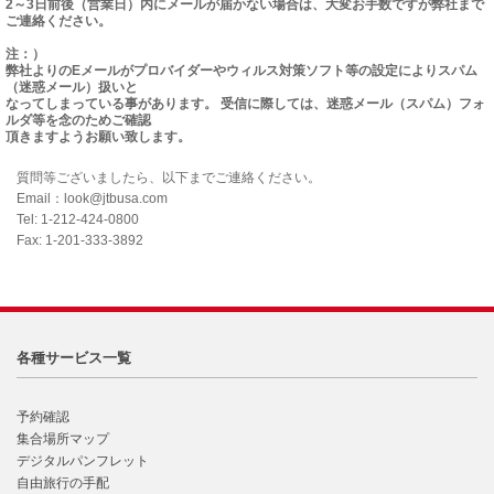
2～3日前後（営業日）内にメールが届かない場合は、大変お手数ですが弊社まで
ご連絡ください。
注：）
弊社よりのEメールがプロバイダーやウィルス対策ソフト等の設定によりスパム
（迷惑メール）扱いと
なってしまっている事があります。 受信に際しては、迷惑メール（スパム）フォ
ルダ等を念のためご確認
頂きますようお願い致します。
質問等ございましたら、以下までご連絡ください。
Email：look@jtbusa.com
Tel: 1-212-424-0800
Fax: 1-201-333-3892
各種サービス一覧
予約確認
集合場所マップ
デジタルパンフレット
自由旅行の手配