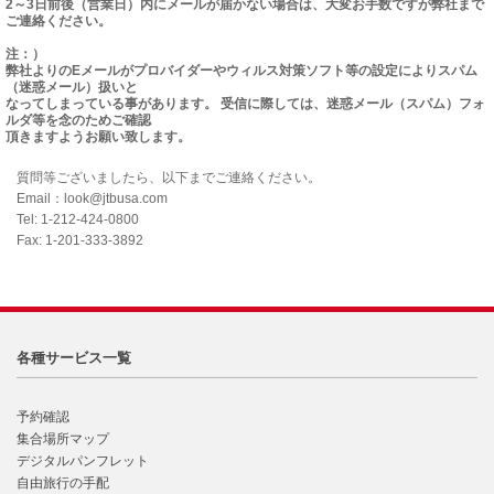
2～3日前後（営業日）内にメールが届かない場合は、大変お手数ですが弊社まで
ご連絡ください。
注：）
弊社よりのEメールがプロバイダーやウィルス対策ソフト等の設定によりスパム
（迷惑メール）扱いと
なってしまっている事があります。 受信に際しては、迷惑メール（スパム）フォ
ルダ等を念のためご確認
頂きますようお願い致します。
質問等ございましたら、以下までご連絡ください。
Email：look@jtbusa.com
Tel: 1-212-424-0800
Fax: 1-201-333-3892
各種サービス一覧
予約確認
集合場所マップ
デジタルパンフレット
自由旅行の手配