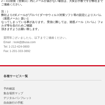
2～3日前後（営業日）内にメールが届かない場合は、大変お手数ですが弊社まで
ご連絡ください。
注：）
弊社よりのEメールがプロバイダーやウィルス対策ソフト等の設定によりスパム
（迷惑メール）扱いと
なってしまっている事があります。 受信に際しては、迷惑メール（スパム）フォ
ルダ等を念のためご確認
頂きますようお願い致します。
質問等ございましたら、以下までご連絡ください。
Email：look@jtbusa.com
Tel: 1-212-424-0800
Fax: 1-201-333-3892
各種サービス一覧
予約確認
集合場所マップ
デジタルパンフレット
自由旅行の手配