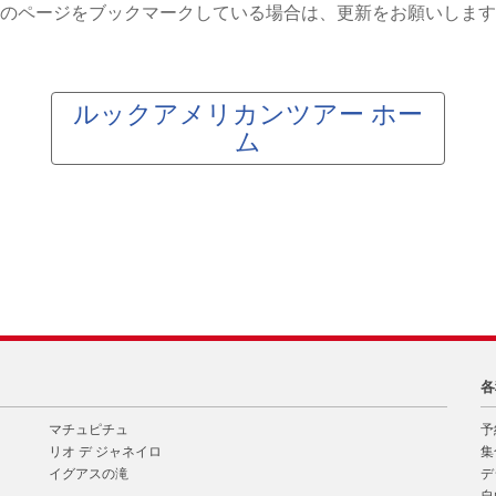
のページをブックマークしている場合は、更新をお願いします
ルックアメリカンツアー ホー
ム
各
マチュピチュ
予
リオ デ ジャネイロ
集
イグアスの滝
デ
自