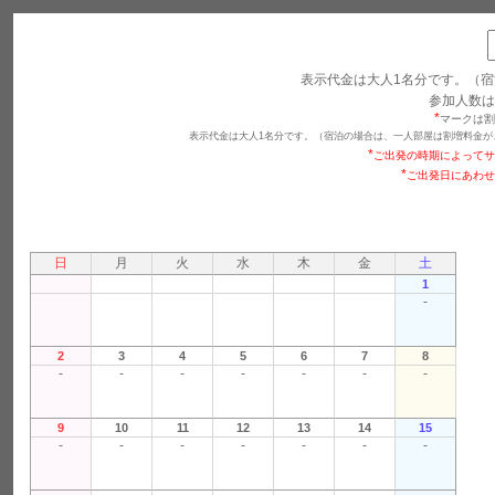
表示代金は大人1名分です。（宿
参加人数は
*
マークは割
表示代金は大人1名分です。（宿泊の場合は、一人部屋は割増料金が
*
ご出発の時期によってサ
*
ご出発日にあわせ
日
月
火
水
木
金
土
1
-
2
3
4
5
6
7
8
-
-
-
-
-
-
-
9
10
11
12
13
14
15
-
-
-
-
-
-
-