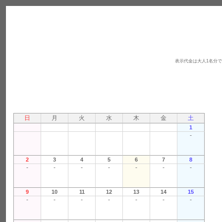
表示代金は大人1名分
日
月
火
水
木
金
土
1
-
2
3
4
5
6
7
8
-
-
-
-
-
-
-
9
10
11
12
13
14
15
-
-
-
-
-
-
-