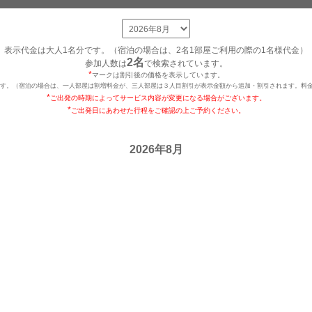
表示代金は大人1名分です。（宿泊の場合は、2名1部屋ご利用の際の1名様代金）
2名
参加人数は
で検索されています。
*
マークは割引後の価格を表示しています。
です。（宿泊の場合は、一人部屋は割増料金が、三人部屋は３人目割引が表示金額から追加・割引されます。料金
*
ご出発の時期によってサービス内容が変更になる場合がございます。
*
ご出発日にあわせた行程をご確認の上ご予約ください。
2026年8月