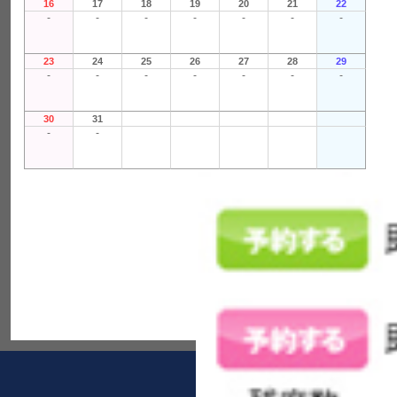
16
17
18
19
20
21
22
-
-
-
-
-
-
-
23
24
25
26
27
28
29
-
-
-
-
-
-
-
30
31
-
-