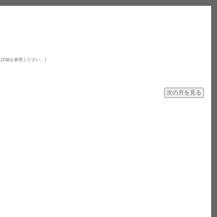
詳細を参照ください。)