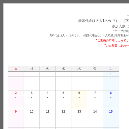
表示代金は大人1名分です。（宿
参加人数は
*
マークは割
表示代金は大人1名分です。（宿泊の場合は、一人部屋は割増料金が
*
ご出発の時期によってサ
*
ご出発日にあわせ
日
月
火
水
木
金
土
1
-
2
3
4
5
6
7
8
-
-
-
-
-
-
-
9
10
11
12
13
14
15
-
-
-
-
-
-
-