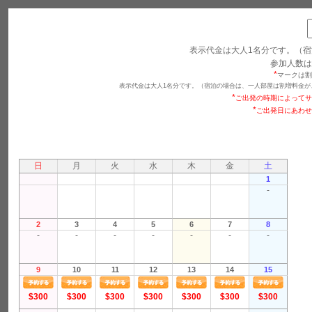
表示代金は大人1名分です。（宿
参加人数は
*
マークは割
表示代金は大人1名分です。（宿泊の場合は、一人部屋は割増料金が
*
ご出発の時期によってサ
*
ご出発日にあわせ
日
月
火
水
木
金
土
1
-
2
3
4
5
6
7
8
-
-
-
-
-
-
-
9
10
11
12
13
14
15
$300
$300
$300
$300
$300
$300
$300