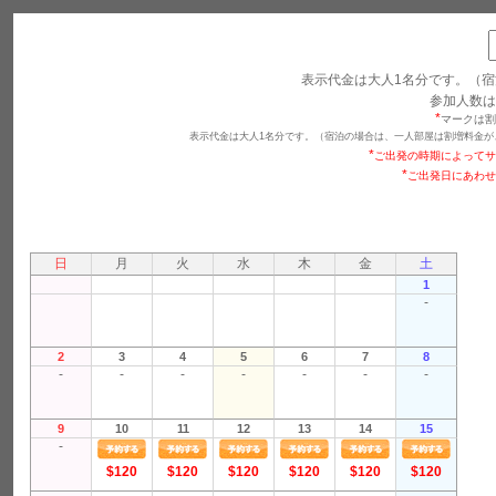
表示代金は大人1名分です。（宿
参加人数は
*
マークは割
表示代金は大人1名分です。（宿泊の場合は、一人部屋は割増料金が
*
ご出発の時期によってサ
*
ご出発日にあわせ
日
月
火
水
木
金
土
1
-
2
3
4
5
6
7
8
-
-
-
-
-
-
-
9
10
11
12
13
14
15
-
$120
$120
$120
$120
$120
$120