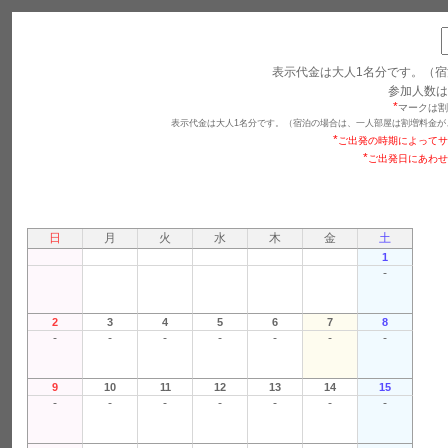
表示代金は大人1名分です。（宿
参加人数は
*
マークは割
表示代金は大人1名分です。（宿泊の場合は、一人部屋は割増料金が
*
ご出発の時期によってサ
*
ご出発日にあわせ
日
月
火
水
木
金
土
1
-
2
3
4
5
6
7
8
-
-
-
-
-
-
-
9
10
11
12
13
14
15
-
-
-
-
-
-
-