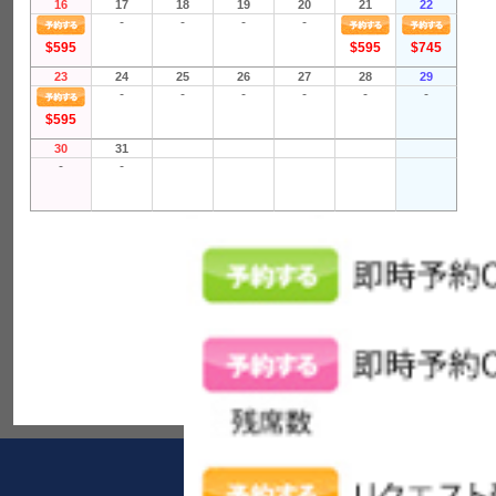
16
17
18
19
20
21
22
-
-
-
-
$595
$595
$745
23
24
25
26
27
28
29
-
-
-
-
-
-
$595
30
31
-
-