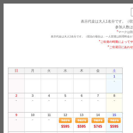
表示代金は大人1名分です。（宿
参加人数は
*
マークは割
表示代金は大人1名分です。（宿泊の場合は、一人部屋は割増料金が
*
ご出発の時期によってサ
*
ご出発日にあわせ
日
月
火
水
木
金
土
1
-
2
3
4
5
6
7
8
-
-
-
-
-
-
-
9
10
11
12
13
14
15
-
-
-
$595
$595
$745
$595