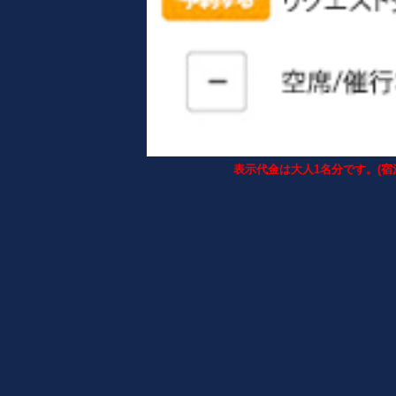
表示代金は大人1名分です。(宿