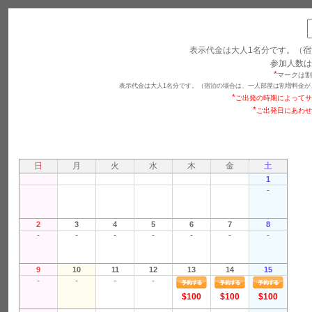
表示代金は大人1名分です。（宿
参加人数は
*
マークは割
表示代金は大人1名分です。（宿泊の場合は、一人部屋は割増料金が
*
ご出発の時期によってサ
*
ご出発日にあわせ
日
月
火
水
木
金
土
1
-
2
3
4
5
6
7
8
-
-
-
-
-
-
-
9
10
11
12
13
14
15
-
-
-
-
$100
$100
$100