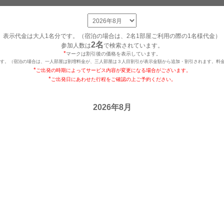
表示代金は大人1名分です。（宿泊の場合は、2名1部屋ご利用の際の1名様代金）
2名
参加人数は
で検索されています。
*
マークは割引後の価格を表示しています。
です。（宿泊の場合は、一人部屋は割増料金が、三人部屋は３人目割引が表示金額から追加・割引されます。料金
*
ご出発の時期によってサービス内容が変更になる場合がございます。
*
ご出発日にあわせた行程をご確認の上ご予約ください。
2026年8月