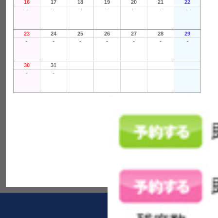
16
17
18
19
20
21
22
-
-
-
-
-
-
-
23
24
25
26
27
28
29
-
-
-
-
-
-
-
30
31
-
-