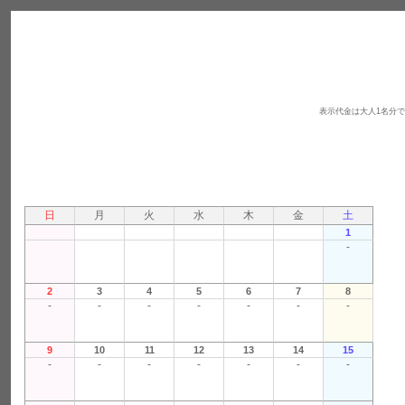
表示代金は大人1名分
日
月
火
水
木
金
土
1
-
2
3
4
5
6
7
8
-
-
-
-
-
-
-
9
10
11
12
13
14
15
-
-
-
-
-
-
-