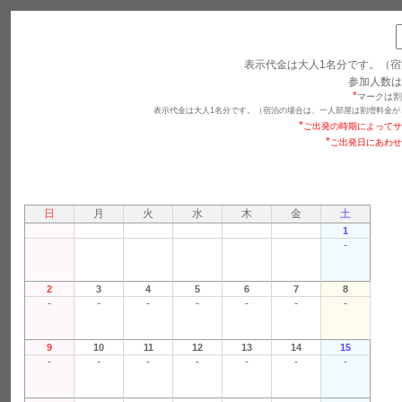
表示代金は大人1名分です。（宿
参加人数は
*
マークは割
表示代金は大人1名分です。（宿泊の場合は、一人部屋は割増料金が
*
ご出発の時期によってサ
*
ご出発日にあわせ
日
月
火
水
木
金
土
1
-
2
3
4
5
6
7
8
-
-
-
-
-
-
-
9
10
11
12
13
14
15
-
-
-
-
-
-
-