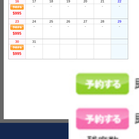
16
17
18
19
20
21
22
-
-
-
-
-
-
$995
23
24
25
26
27
28
29
-
-
-
-
-
-
$995
30
31
-
$995