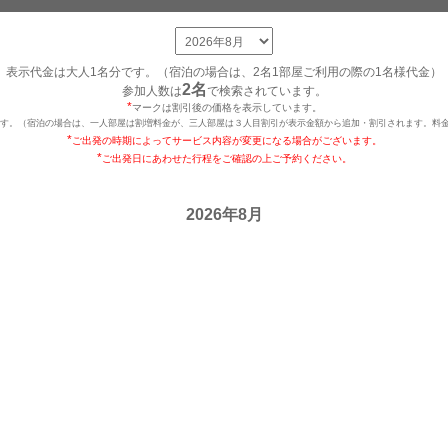
表示代金は大人1名分です。（宿泊の場合は、2名1部屋ご利用の際の1名様代金）
2名
参加人数は
で検索されています。
*
マークは割引後の価格を表示しています。
です。（宿泊の場合は、一人部屋は割増料金が、三人部屋は３人目割引が表示金額から追加・割引されます。料金
*
ご出発の時期によってサービス内容が変更になる場合がございます。
*
ご出発日にあわせた行程をご確認の上ご予約ください。
2026年8月