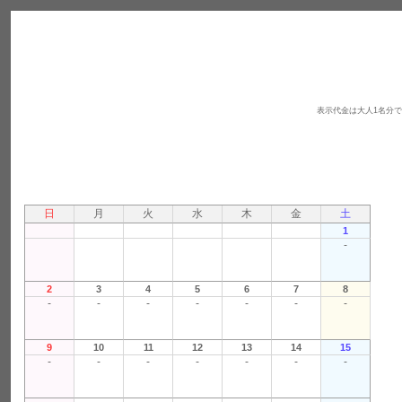
表示代金は大人1名分
日
月
火
水
木
金
土
1
-
2
3
4
5
6
7
8
-
-
-
-
-
-
-
9
10
11
12
13
14
15
-
-
-
-
-
-
-