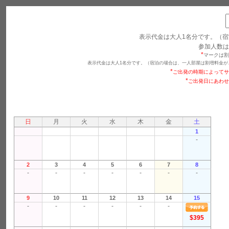
表示代金は大人1名分です。（宿
参加人数は
*
マークは割
表示代金は大人1名分です。（宿泊の場合は、一人部屋は割増料金が
*
ご出発の時期によってサ
*
ご出発日にあわせ
日
月
火
水
木
金
土
1
-
2
3
4
5
6
7
8
-
-
-
-
-
-
-
9
10
11
12
13
14
15
-
-
-
-
-
-
$395