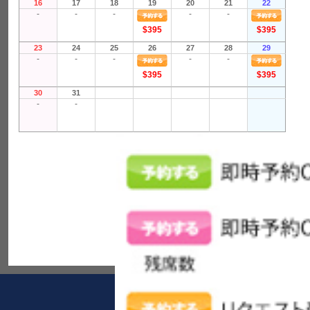
16
17
18
19
20
21
22
-
-
-
-
-
$395
$395
23
24
25
26
27
28
29
-
-
-
-
-
$395
$395
30
31
-
-