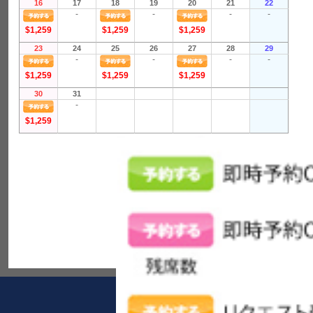
16
17
18
19
20
21
22
-
-
-
-
$1,259
$1,259
$1,259
23
24
25
26
27
28
29
-
-
-
-
$1,259
$1,259
$1,259
30
31
-
$1,259