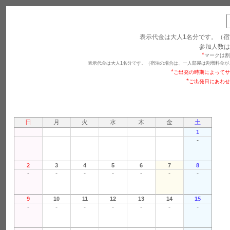
表示代金は大人1名分です。（宿
参加人数は
*
マークは割
表示代金は大人1名分です。（宿泊の場合は、一人部屋は割増料金が
*
ご出発の時期によってサ
*
ご出発日にあわせ
日
月
火
水
木
金
土
1
-
2
3
4
5
6
7
8
-
-
-
-
-
-
-
9
10
11
12
13
14
15
-
-
-
-
-
-
-