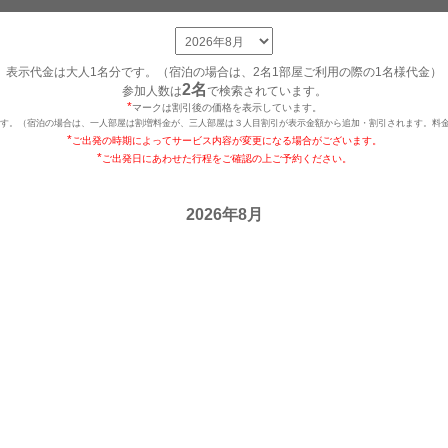
表示代金は大人1名分です。（宿泊の場合は、2名1部屋ご利用の際の1名様代金）
2名
参加人数は
で検索されています。
*
マークは割引後の価格を表示しています。
です。（宿泊の場合は、一人部屋は割増料金が、三人部屋は３人目割引が表示金額から追加・割引されます。料金
*
ご出発の時期によってサービス内容が変更になる場合がございます。
*
ご出発日にあわせた行程をご確認の上ご予約ください。
2026年8月