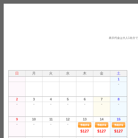
表示代金は大人1名分
日
月
火
水
木
金
土
1
-
2
3
4
5
6
7
8
-
-
-
-
-
-
-
9
10
11
12
13
14
15
-
-
-
-
$127
$127
$127