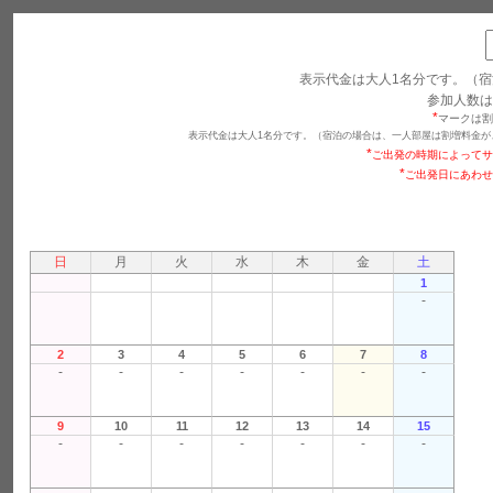
表示代金は大人1名分です。（宿
参加人数は
*
マークは割
表示代金は大人1名分です。（宿泊の場合は、一人部屋は割増料金が
*
ご出発の時期によってサ
*
ご出発日にあわせ
日
月
火
水
木
金
土
1
-
2
3
4
5
6
7
8
-
-
-
-
-
-
-
9
10
11
12
13
14
15
-
-
-
-
-
-
-