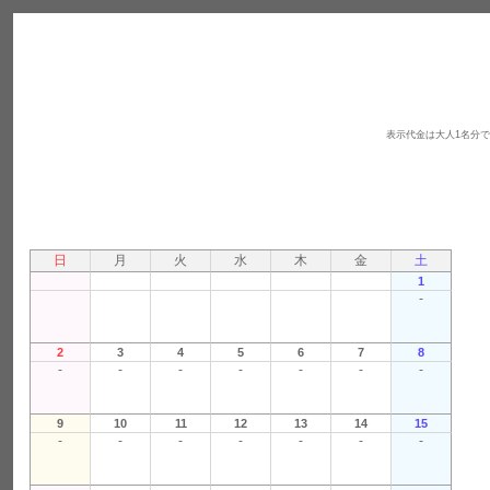
表示代金は大人1名分
日
月
火
水
木
金
土
1
-
2
3
4
5
6
7
8
-
-
-
-
-
-
-
9
10
11
12
13
14
15
-
-
-
-
-
-
-