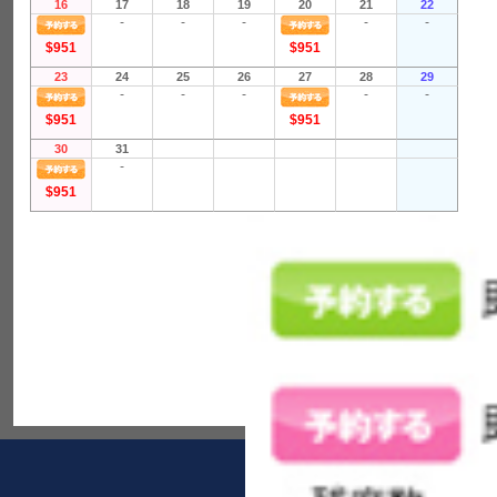
16
17
18
19
20
21
22
-
-
-
-
-
$951
$951
23
24
25
26
27
28
29
-
-
-
-
-
$951
$951
30
31
-
$951