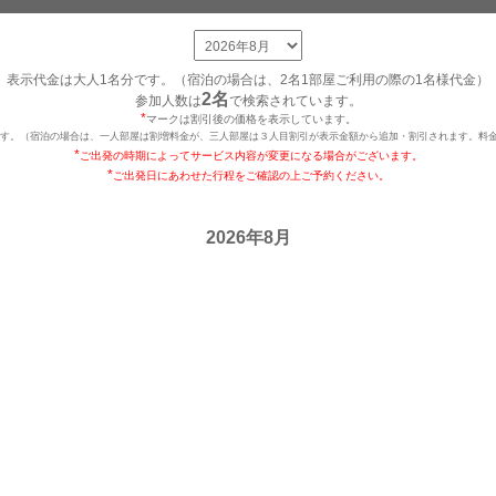
表示代金は大人1名分です。（宿泊の場合は、2名1部屋ご利用の際の1名様代金）
2名
参加人数は
で検索されています。
*
マークは割引後の価格を表示しています。
です。（宿泊の場合は、一人部屋は割増料金が、三人部屋は３人目割引が表示金額から追加・割引されます。料金
*
ご出発の時期によってサービス内容が変更になる場合がございます。
*
ご出発日にあわせた行程をご確認の上ご予約ください。
2026年8月