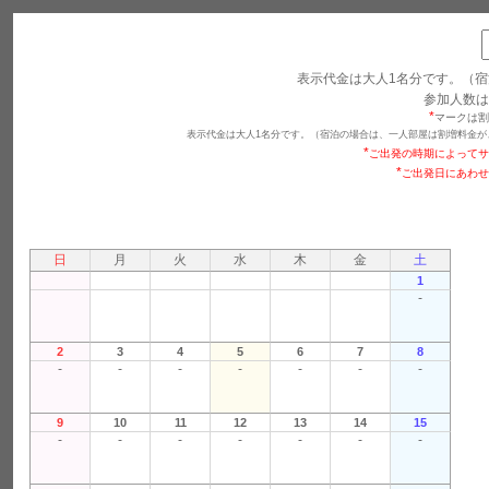
表示代金は大人1名分です。（宿
参加人数は
*
マークは割
表示代金は大人1名分です。（宿泊の場合は、一人部屋は割増料金が
*
ご出発の時期によってサ
*
ご出発日にあわせ
日
月
火
水
木
金
土
1
-
2
3
4
5
6
7
8
-
-
-
-
-
-
-
9
10
11
12
13
14
15
-
-
-
-
-
-
-