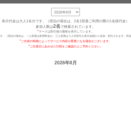
表示代金は大人1名分です。（宿泊の場合は、2名1部屋ご利用の際の1名様代金）
2名
参加人数は
で検索されています。
*
マークは割引後の価格を表示しています。
です。（宿泊の場合は、一人部屋は割増料金が、三人部屋は３人目割引が表示金額から追加・割引されます。料金
*
ご出発の時期によってサービス内容が変更になる場合がございます。
*
ご出発日にあわせた行程をご確認の上ご予約ください。
2026年8月