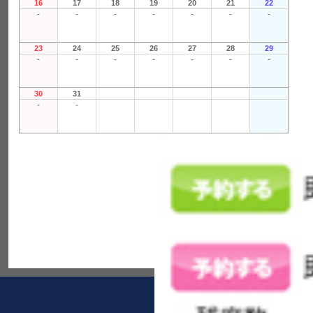
16
17
18
19
20
21
22
-
-
-
-
-
-
-
23
24
25
26
27
28
29
-
-
-
-
-
-
-
30
31
-
-