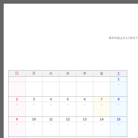
表示代金は大人1名分
日
月
火
水
木
金
土
1
-
2
3
4
5
6
7
8
-
-
-
-
-
-
-
9
10
11
12
13
14
15
-
-
-
-
-
-
-