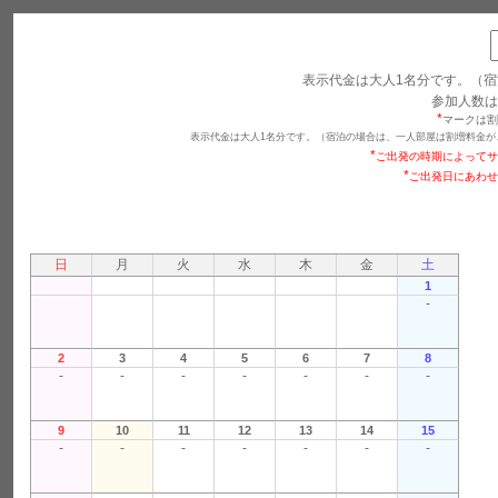
表示代金は大人1名分です。（宿
参加人数は
*
マークは割
表示代金は大人1名分です。（宿泊の場合は、一人部屋は割増料金が
*
ご出発の時期によってサ
*
ご出発日にあわせ
日
月
火
水
木
金
土
1
-
2
3
4
5
6
7
8
-
-
-
-
-
-
-
9
10
11
12
13
14
15
-
-
-
-
-
-
-