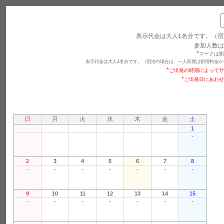
表示代金は大人1名分です。（宿
参加人数は
*
マークは割
表示代金は大人1名分です。（宿泊の場合は、一人部屋は割増料金が
*
ご出発の時期によってサ
*
ご出発日にあわせ
日
月
火
水
木
金
土
1
-
2
3
4
5
6
7
8
-
-
-
-
-
-
-
9
10
11
12
13
14
15
-
-
-
-
-
-
-