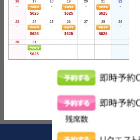
16
17
18
19
20
21
22
-
-
-
-
$625
$625
$625
23
24
25
26
27
28
29
-
-
-
-
$625
$625
$625
30
31
-
$625