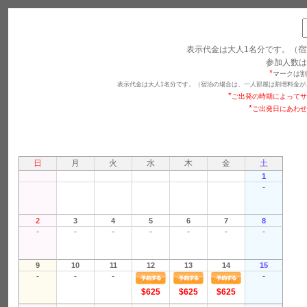
表示代金は大人1名分です。（宿
参加人数は
*
マークは割
表示代金は大人1名分です。（宿泊の場合は、一人部屋は割増料金が
*
ご出発の時期によってサ
*
ご出発日にあわせ
日
月
火
水
木
金
土
1
-
2
3
4
5
6
7
8
-
-
-
-
-
-
-
9
10
11
12
13
14
15
-
-
-
-
$625
$625
$625