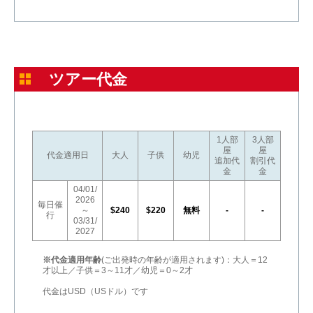
ツアー代金
1人部
3人部
屋
屋
代金適用日
大人
子供
幼児
追加代
割引代
金
金
04/01/
2026
毎日催
～
$240
$220
無料
-
-
行
03/31/
2027
※代金適用年齢
(ご出発時の年齢が適用されます)：大人＝12
才以上／子供＝3～11才／幼児＝0～2才
代金はUSD（USドル）です