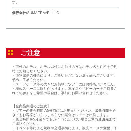
す。
催行会社:
SUMA TRAVEL LLC
ご注意
・市外のホテル、ホテル以外にお泊りの方はホテル名と住所を予約
時にお知らせください。
・博物館側の都合により、ご覧いただけない展示品もございます。
予めご了承ください。
・スーツケース等の大きなお荷物はツアーにはお持ち頂けません。
・積載スペースに限りがあります。車イスやベビーカーをご持参さ
れての参加をご希望の場合は、事前にお問い合わせください。
【全商品共通のご注意】
・ツアーの集合時間の5分前にはお集まりください。出発時間を過
ぎてもお客様がいらっしゃらない場合はツアーは出発します。
・集合時間を5分過ぎてもガイドに会えない場合は緊急連絡先まで
ご連絡ください。
・イベント等による規制や交通事情により、観光コースの変更、下