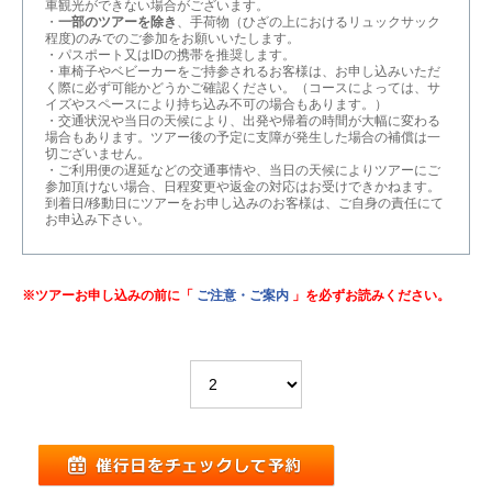
車観光ができない場合がございます。
・
一部のツアーを除き
、手荷物（ひざの上におけるリュックサック
程度)のみでのご参加をお願いいたします。
・パスポート又はIDの携帯を推奨します。
・車椅子やベビーカーをご持参されるお客様は、お申し込みいただ
く際に必ず可能かどうかご確認ください。（コースによっては、サ
イズやスペースにより持ち込み不可の場合もあります。）
・交通状況や当日の天候により、出発や帰着の時間が大幅に変わる
場合もあります。ツアー後の予定に支障が発生した場合の補償は一
切ございません。
・ご利用便の遅延などの交通事情や、当日の天候によりツアーにご
参加頂けない場合、日程変更や返金の対応はお受けできかねます。
到着日/移動日にツアーをお申し込みのお客様は、ご自身の責任にて
お申込み下さい。
※ツアーお申し込みの前に「
ご注意・ご案内
」を必ずお読みください。