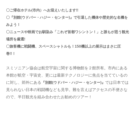
〇ご滞在ホテル(市内）へお迎えいたします!!
〇『別館(ウドバー・ハジー・センター)』で引退した機体や歴史的な名機を
みよう！
〇ニュースや映画でお馴染み「これぞ首都ワシントン！」と誰もが思う観光
場所を厳選!
〇旅客機に戦闘機、スペースシャトルも！150機以上の展示はまさに圧
巻!!！
スミソニアン協会は航空宇宙に関する博物館を２館所有。市内にある
本館が航空・宇宙史、更には最新テクノロジーに焦点を当てているの
に対し、郊外にある
では日本では
『別館(ウドバー・ハジー・センター)』
見られない日本の戦闘機なども見学。難を言えばアクセスの不便さな
ので、半日観光を組み合わせたお勧めのツアー！