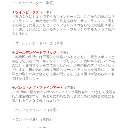
・シビックセンター（車窓）
★
ツインピークス
（下車）
～車のＣＭにもよくでてくるツインピークス。ここからの眺めはサ
ンフランシスコ市街地が一面に見えるほか、サンフランシスコ湾も
その向こうに見えたりと、サンフランシスコならではの撮影スポッ
ト！運がよければ、ゴールデンゲートブリッジやアルカトラズ島が
みえるかも～
・ゴールデンゲートパーク（車窓）
★
ゴールデンゲートブリッジ
（下車）
～地元民の生活には不可欠な道路であるとともに、観光スポットと
もなっている「ゴールデンゲートブリッジ」。約82年前にいくつも
の設計・建設プランを立て直しながら、現在の橋のデザインになっ
ています。橋の名の由来は当時のゴールドラッシュを背景に、「東
洋との取引の架け橋となる金の門」となるよう祈りが込められて名
づけられました～
★
パレス・オブ・ファインアート
（下車）
～1915年に開かれたパナマパシフィック展覧会の一つとして建設さ
れた建造物ですが、あまりに精巧な美しさのために展覧会の後にも
壊されることなく残されました～
・パシフィックハイツ（車窓）
・ロンバード通り（車窓）