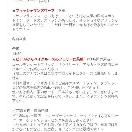
・ノースビーチ（車窓）
★
フィッシャマンズワーフ
（下車）
～サンフランシスコといえばここ！というほど人気の観光スポッ
ト！シーフードのレストランがあったり、オットセイやアザラシが
昼寝をしていたりと、ここだけで一日過ごせるほど飽きないスポッ
トです！～
各自昼食
午後
13:30
★
ピア39からベイクルーズのフェリーに乗船
（約1時間の周遊）
ゴールデンゲートブリッジ、サウサリート、アルカトラズ島周辺を
クルーズでお楽しみください
（船上のアナウンスは英語です◎ガイドはクルーズに乗船いたしま
せん）
※日本語オーディオガイドはご自身のスマートフォン、タブレット
などの端末を船内のWifiと接続し、ご利用いただきます。
使い方は船内に案内ボード（日本語もございます）がございますの
で、それに従って設定を行って下さい。また、イヤフォンをお持ち
下さい。
ピア39着後、自由時間
ピア39のお土産店、トレーダージョーズ、セイフウェイなどのスー
パーマーケットでショッピングをお楽しみください
～地元民にまじってのお買い物！アメリカならではで、日本では見
かけないものなど、お土産ショッピングには最適です！～