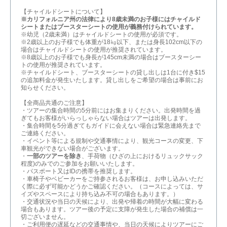
【チャイルドシートについて】
※カリフォルニア州の法律により8歳未満のお子様にはチャイルド
シートまたはブースターシートの使用が義務付けられています。
※幼児（2歳未満）はチャイルドシートの使用が必須です。
※2歳以上のお子様でも体重が18㎏以下、または身長102cm以下の
場合はチャイルドシートの使用が推奨されています。
※8歳以上のお子様でも身長が145cm未満の場合はブースターシー
トの使用が推奨されています。
※チャイルドシート、ブースターシートの貸し出しは1台に付き$15
の追加料金が発生いたします。貸し出しをご希望の場合は事前にお
知らせください。
【全商品共通のご注意】
・ツアーの集合時間の5分前にはお集まりください。出発時間を過
ぎてもお客様がいらっしゃらない場合はツアーは出発します。
・集合時間を5分過ぎてもガイドに会えない場合は緊急連絡先まで
ご連絡ください。
・イベント等による規制や交通事情により、観光コースの変更、下
車観光ができない場合がございます。
・
一部のツアーを除き
、手荷物（ひざの上におけるリュックサック
程度)のみでのご参加をお願いいたします。
・パスポート又はIDの携帯を推奨します。
・車椅子やベビーカーをご持参されるお客様は、お申し込みいただ
く際に必ず可能かどうかご確認ください。（コースによっては、サ
イズやスペースにより持ち込み不可の場合もあります。）
・交通状況や当日の天候により、出発や帰着の時間が大幅に変わる
場合もあります。ツアー後の予定に支障が発生した場合の補償は一
切ございません。
・ご利用便の遅延などの交通事情や、当日の天候によりツアーにご