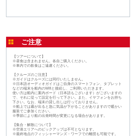
ご注意
【ツアーについて】
※昼食は含まれません。各自ご購入ください。
※車内での飲食はご遠慮ください。
【クルーズのご注意】
※ガイドはクルーズには同行いたしません。
※日本語オーディオガイドはご自身のスマートフォン、タブレット
などの端末を船内のWifiと接続し、ご利用いただきます。
使い方は船内に案内ボード（日本語もございます）がございますの
で、それに従って設定を行って下さい。また、イヤフォンをお持ち
下さい。なお、端末の貸し出しは行っておりません。
※船上では霧が出ると急に気温が下がることがありますので暖かい
服装でご参加ください。
※季節により船の出発時間が変更になる場合があります。
【集合・解散について】
※空港エリアへのピックアップは不可となります。
※最終地点のフィッシャーマンズ・ワーフでの離団も可能です。