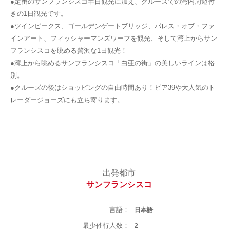
●定番のサンフランシスコ半日観光に加え、クルーズでの湾内周遊付
きの1日観光です。
●ツインピークス、ゴールデンゲートブリッジ、パレス・オブ・ファ
インアート、フィッシャーマンズワーフを観光、そして湾上からサン
フランシスコを眺める贅沢な1日観光！
●湾上から眺めるサンフランシスコ「白亜の街」の美しいラインは格
別。
●クルーズの後はショッピングの自由時間あり！ピア39や大人気のト
レーダージョーズにも立ち寄ります。
出発都市
サンフランシスコ
言語：
日本語
最少催行人数：
2