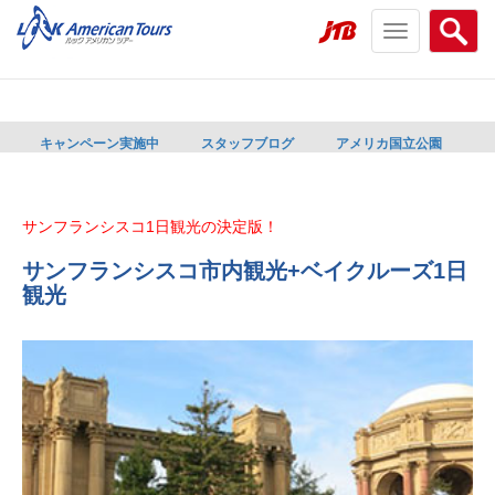
Toggle
Searc
navigation
menu
menu
キャンペーン実施中
スタッフブログ
アメリカ国立公園
サンフランシスコ1日観光の決定版！
サンフランシスコ市内観光+ベイクルーズ1日
観光