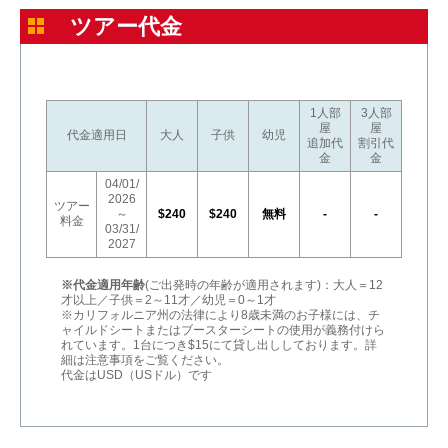
ツアー代金
1人部
3人部
屋
屋
代金適用日
大人
子供
幼児
追加代
割引代
金
金
04/01/
2026
ツアー
～
$240
$240
無料
-
-
料金
03/31/
2027
※代金適用年齢
(ご出発時の年齢が適用されます)：大人＝12
才以上／子供＝2～11才／幼児＝0～1才
※カリフォルニア州の法律により8歳未満のお子様には、チ
ャイルドシートまたはブースターシートの使用が義務付けら
れています。1台につき$15にて貸し出ししております。詳
細は注意事項をご覧ください。
代金はUSD（USドル）です