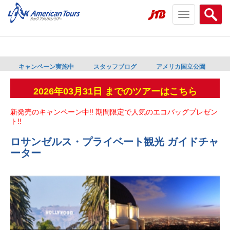
Toggle
Searc
navigation
menu
menu
キャンペーン実施中
スタッフブログ
アメリカ国立公園
2026年03月31日 までのツアーはこちら
新発売のキャンペーン中!! 期間限定で人気のエコバッグプレゼン
ト!!
ロサンゼルス・プライベート観光 ガイドチャ
ーター