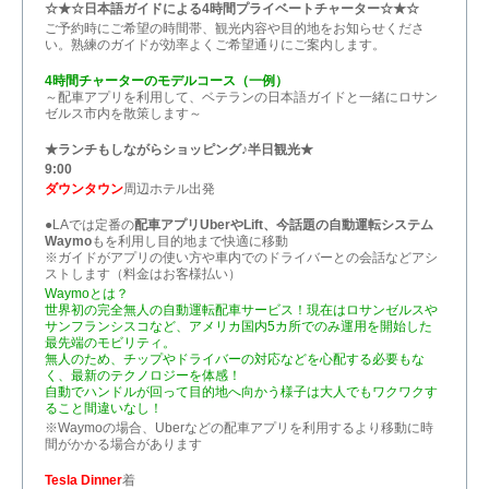
☆★☆日本語ガイドによる4時間プライベートチャーター☆★☆
ご予約時にご希望の時間帯、観光内容や目的地をお知らせくださ
い。熟練のガイドが効率よくご希望通りにご案内します。
4時間チャーターのモデルコース（一例）
～配車アプリを利用して、ベテランの日本語ガイドと一緒にロサン
ゼルス市内を散策します～
★ランチもしながらショッピング♪半日観光★
9:00
ダウンタウン
周辺ホテル出発
●LAでは定番の
配車アプリUberやLift、今話題の自動運転システム
Waymo
もを利用し目的地まで快適に移動
※ガイドがアプリの使い方や車内でのドライバーとの会話などアシ
ストします（料金はお客様払い）
Waymoとは？
世界初の完全無人の自動運転配車サービス！現在はロサンゼルスや
サンフランシスコなど、アメリカ国内5カ所でのみ運用を開始した
最先端のモビリティ。
無人のため、チップやドライバーの対応などを心配する必要もな
く、最新のテクノロジーを体感！
自動でハンドルが回って目的地へ向かう様子は大人でもワクワクす
ること間違いなし！
※Waymoの場合、Uberなどの配車アプリを利用するより移動に時
間がかかる場合があります
Tesla Dinner
着