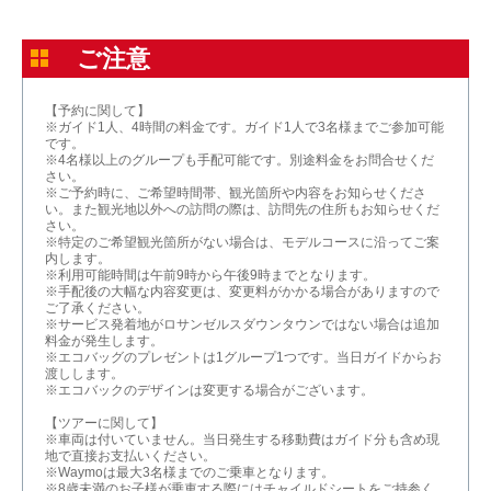
ご注意
【予約に関して】
※ガイド1人、4時間の料金です。ガイド1人で3名様までご参加可能
です。
※4名様以上のグループも手配可能です。別途料金をお問合せくだ
さい。
※ご予約時に、ご希望時間帯、観光箇所や内容をお知らせくださ
い。また観光地以外への訪問の際は、訪問先の住所もお知らせくだ
さい。
※特定のご希望観光箇所がない場合は、モデルコースに沿ってご案
内します。
※利用可能時間は午前9時から午後9時までとなります。
※手配後の大幅な内容変更は、変更料がかかる場合がありますので
ご了承ください。
※サービス発着地がロサンゼルスダウンタウンではない場合は追加
料金が発生します。
※エコバッグのプレゼントは1グループ1つです。当日ガイドからお
渡しします。
※エコバックのデザインは変更する場合がございます。
【ツアーに関して】
※車両は付いていません。当日発生する移動費はガイド分も含め現
地で直接お支払いください。
※Waymoは最大3名様までのご乗車となります。
※8歳未満のお子様が乗車する際にはチャイルドシートをご持参く