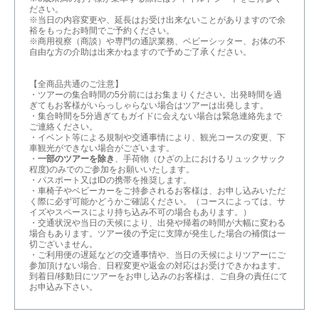
ださい。
※当日の内容変更や、延長はお受け出来ないことがありますので余
裕をもったお時間でご予約ください。
※商用視察（商談）や専門の通訳業務、ベビーシッター、お体の不
自由な方の介助は出来かねますので予めご了承ください。
【全商品共通のご注意】
・ツアーの集合時間の5分前にはお集まりください。出発時間を過
ぎてもお客様がいらっしゃらない場合はツアーは出発します。
・集合時間を5分過ぎてもガイドに会えない場合は緊急連絡先まで
ご連絡ください。
・イベント等による規制や交通事情により、観光コースの変更、下
車観光ができない場合がございます。
・
一部のツアーを除き
、手荷物（ひざの上におけるリュックサック
程度)のみでのご参加をお願いいたします。
・パスポート又はIDの携帯を推奨します。
・車椅子やベビーカーをご持参されるお客様は、お申し込みいただ
く際に必ず可能かどうかご確認ください。（コースによっては、サ
イズやスペースにより持ち込み不可の場合もあります。）
・交通状況や当日の天候により、出発や帰着の時間が大幅に変わる
場合もあります。ツアー後の予定に支障が発生した場合の補償は一
切ございません。
・ご利用便の遅延などの交通事情や、当日の天候によりツアーにご
参加頂けない場合、日程変更や返金の対応はお受けできかねます。
到着日/移動日にツアーをお申し込みのお客様は、ご自身の責任にて
お申込み下さい。