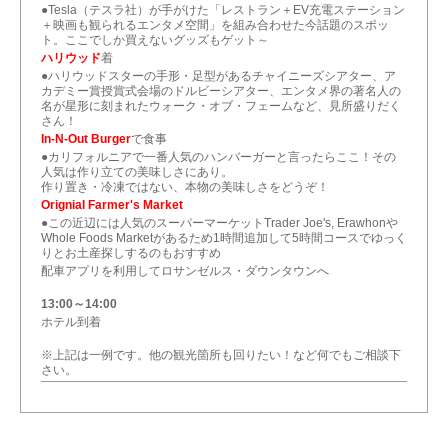
●Tesla（テスラ社）が手がけた「レストラン＋EV充電ステーション
＋映画も観られるエンタメ空間」を組み合わせた今話題のスポッ
ト。ここでしか買えないグッズもゲット～
ハリウッド
着
●ハリウッドスターの手形・足型があるチャイニーズシアター、ア
カデミー賞授賞式会場のドルビーシアター、エンタメ界の著名人の
名が星形に刻まれたウォーク・オブ・フェームなど、見所盛りだく
さん！
In-N-Out Burger
で食事
●カリフォルニアで一番人気のハンバーガーと言ったらここ！その
人気は作り立ての美味しさにあり。
作り置き・冷凍ではない、本物の美味しさをどうぞ！
Orignial Farmer's Market
●この近辺には人気のスーパーマーケットTrader Joe's, Erawhonや
Whole Foods Marketがあるため1時間追加して5時間コースでゆっく
りとお土産探しするのもおすすめ
配車アプリを利用してロサンゼルス・ダウンタウンへ
13:00～14:00
ホテル到着
※上記は一例です。他の観光箇所も回りたい！など何でもご相談下
さい。