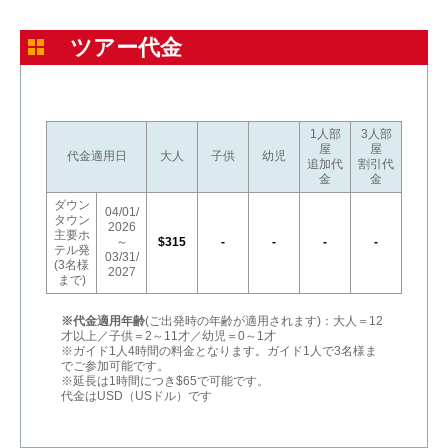
ツアー代金
1人部
3人部
屋
屋
代金適用日
大人
子供
幼児
追加代
割引代
金
金
ダウン
04/01/
タウン
2026
主要ホ
～
$315
-
-
-
-
テル発
03/31/
(3名様
2027
まで)
※代金適用年齢
(ご出発時の年齢が適用されます)：大人＝12
才以上／子供＝2～11才／幼児＝0～1才
※ガイド1人4時間の料金となります。ガイド1人で3名様ま
でご参加可能です。
※延長は1時間につき$65で可能です。
代金はUSD（USドル）です