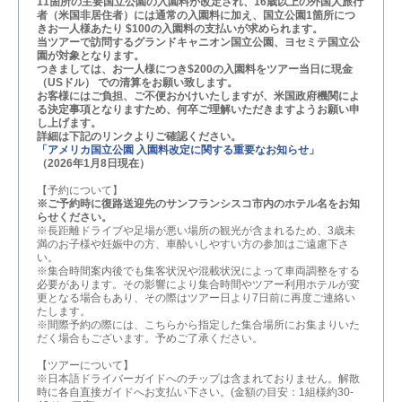
11箇所の主要国立公園の入園料が改定され、16歳以上の外国人旅行
者（米国非居住者）には通常の入園料に加え、国立公園1箇所につ
きお一人様あたり $100の入園料の支払いが求められます。
当ツアーで訪問するグランドキャニオン国立公園、ヨセミテ国立公
園が対象となります。
つきましては、お一人様につき$200の入園料をツアー当日に現金
（USドル） での清算をお願い致します。
お客様にはご負担、ご不便おかけいたしますが、米国政府機関によ
る決定事項となりますため、何卒ご理解いただきますようお願い申
し上げます。
詳細は下記のリンクよりご確認ください。
「アメリカ国立公園 入園料改定に関する重要なお知らせ」
（2026年1月8日現在）
【予約について】
※ご予約時に復路送迎先のサンフランシスコ市内のホテル名をお知
らせください。
※長距離ドライブや足場が悪い場所の観光が含まれるため、3歳未
満のお子様や妊娠中の方、車酔いしやすい方の参加はご遠慮下さ
い。
※集合時間案内後でも集客状況や混載状況によって車両調整をする
必要があります。その影響により集合時間やツアー利用ホテルが変
更となる場合もあり、その際はツアー日より7日前に再度ご連絡い
たします。
※間際予約の際には、こちらから指定した集合場所にお集まりいた
だく場合もございます。予めご了承ください。
【ツアーについて】
※日本語ドライバーガイドへのチップは含まれておりません。解散
時に各自直接ガイドへお支払い下さい。(金額の目安：1組様約30-