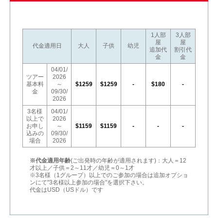
1人部
3人部
屋
屋
代金適用日
大人
子供
幼児
追加代
割引代
金
金
04/01/
ツアー
2026
基本料
～
$1259
$1259
-
$180
-
金
09/30/
2026
3名様
04/01/
以上で
2026
お申し
～
$1159
$1159
-
-
-
込みの
09/30/
場合
2026
※代金適用年齢
(ご出発時の年齢が適用されます)：大人＝12
才以上／子供＝2～11才／幼児＝0～1才
※3名様（1グループ）以上でのご参加の場合は追加オプショ
ンにて"3名様以上参加の場合"を選択下さい。
代金はUSD（USドル）です