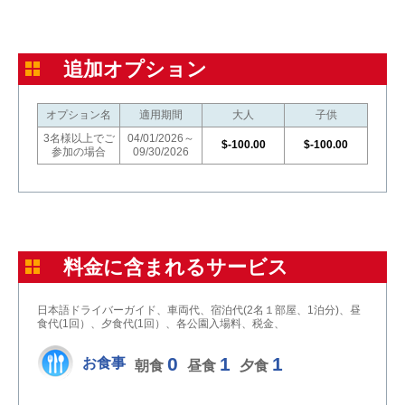
追加オプション
オプション名
適用期間
大人
子供
3名様以上でご
04/01/2026～
$-100.00
$-100.00
参加の場合
09/30/2026
料金に含まれるサービス
日本語ドライバーガイド、車両代、宿泊代(2名１部屋、1泊分)、昼
食代(1回）、夕食代(1回）、各公園入場料、税金、
0
1
1
お食事
朝食
昼食
夕食