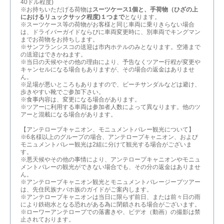
40ドル程度)
※お持ちいただげる荷物は
スーツケース1個と、手荷物（ひざの上
におけるリュックサック程度)１つまで
となります。
※スーツケース等の荷物がお客様と同じ車両に乗りきらない場合
は、ドライバーガイドならびに車両変更時に、別車両でキングマン
までお荷物をお持ちします。
※サンフランシスコの送迎は市内ホテルのみとなります。空港まで
の送迎はできかねます。
※当日の天候やその他の理由により、予告なくツアー行程が変更や
キャンセルになる場合もありますが、その場合の返金はありませ
ん。
※足場が悪いところもありますので、ビーチサンダルなどは避け、
歩きやすい靴でご参加下さい。
※食事内容は、変更になる場合があります。
※ツアーに利用する車両は参加者人数によって異なります。他のツ
アーと混載になる場合があります。
【アンテロープキャニオン、モニュメントバレー観光について】
※6名様以上のグループの場合、アンテロープキャニオン、および
モニュメントバレー観光は2組に分けて観光する場合がございま
す。
※悪天候やその他の事情により、アンテロープキャニオンやモニュ
メントバレーの観光ができない場合でも、その分の返金はありませ
ん。
※アンテロープキャニオン観光とモニュメントバレージープツアー
は、先住民族ナバホ族のガイドがご案内します。
※アンテロープキャニオンは当日に限らず前日、または前々日の雨
により鉄砲水となる恐れがある為に閉鎖される場合がございます。
※ローワーアンテロープでの落書きや、ビデオ（動画）の撮影は禁
止されております。