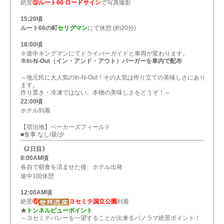
絶景
⑤ルート66 ロードサイン
で写真撮影
15:20頃
ルート66の町
セリグマン
にて休憩 (約20分)
18:00頃
※途中キングマンにてドライバーガイドと車両が変わります。
※In-N-Out（イン・アンド・アウト）バーガーを車内で配布
～地元民に大人気のIn-N-Out！その人気は作り立ての美味しさにあり
ます。
作り置き・冷凍ではない、本物の美味しさをどうぞ！～
22:00頃
ホテル到着
【宿泊地】ベーカーズフィールド
■食事:なし/昼/夕
《2日目》
8:00AM頃
各自で朝食を済ませた後、ホテル出発
途中1回休憩
12:00AM頃
絶景
⑥
ヨセミテ国立公園
到着
★
トンネルビューポイント
～ヨセミテバレーを一望することが出来るパノラマ絶景ポイント！