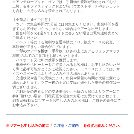
※アンテロープキャニオンでは 手荷物の規制が強化されており、
三脚、セルフィスティックおよび鞄（ウエストポーチやポシェット
も含む）の持ち込みは禁止されております。
【全商品共通のご注意】
・ツアーの集合時間の5分前にはお集まりください。出発時間を過
ぎてもお客様がいらっしゃらない場合はツアーは出発します。
・集合時間を5分過ぎてもガイドに会えない場合は緊急連絡先まで
ご連絡ください。
・イベント等による規制や交通事情により、観光コースの変更、下
車観光ができない場合がございます。
・
一部のツアーを除き
、手荷物（ひざの上におけるリュックサック
程度)のみでのご参加をお願いいたします。
・パスポート又はIDの携帯を推奨します。
・車椅子やベビーカーをご持参されるお客様は、お申し込みいただ
く際に必ず可能かどうかご確認ください。（コースによっては、サ
イズやスペースにより持ち込み不可の場合もあります。）
・交通状況や当日の天候により、出発や帰着の時間が大幅に変わる
場合もあります。ツアー後の予定に支障が発生した場合の補償は一
切ございません。
・ご利用便の遅延などの交通事情や、当日の天候によりツアーにご
参加頂けない場合、日程変更や返金の対応はお受けできかねます。
到着日/移動日にツアーをお申し込みのお客様は、ご自身の責任にて
お申込み下さい。
※ツアーお申し込みの前に「
ご注意・ご案内
」を必ずお読みください。