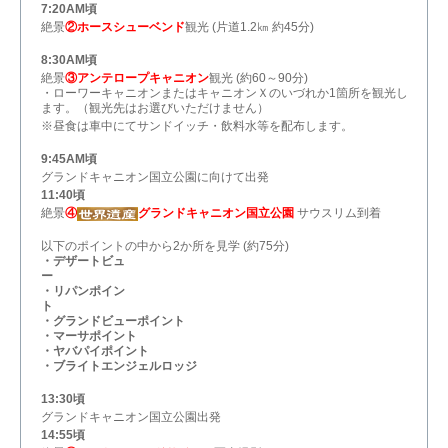
7:20AM頃
絶景
②ホースシューベンド
観光 (片道1.2㎞ 約45分)
8:30AM頃
絶景
③アンテロープキャニオン
観光 (約60～90分)
・ローワーキャニオンまたはキャニオンＸのいづれか1箇所を観光し
ます。（観光先はお選びいただけません）
※昼食は車中にてサンドイッチ・飲料水等を配布します。
9:45AM頃
グランドキャニオン国立公園に向けて出発
11:40頃
絶景
④
グランドキャニオン国立公園
サウスリム到着
以下のポイントの中から2か所を見学 (約75分)
・デザートビュ
ー
・リパンポイン
ト
・グランドビューポイント
・マーサポイント
・ヤバパイポイント
・ブライトエンジェルロッジ
13:30頃
グランドキャニオン国立公園出発
14:55頃