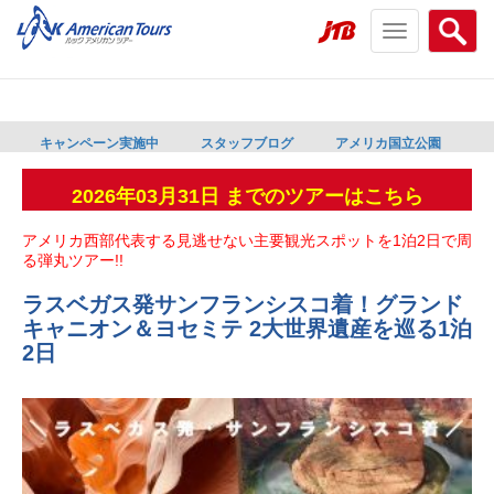
Toggle
Searc
navigation
menu
menu
キャンペーン実施中
スタッフブログ
アメリカ国立公園
2026年03月31日 までのツアーはこちら
アメリカ西部代表する見逃せない主要観光スポットを1泊2日で周
る弾丸ツアー!!
ラスベガス発サンフランシスコ着！グランド
キャニオン＆ヨセミテ 2大世界遺産を巡る1泊
2日