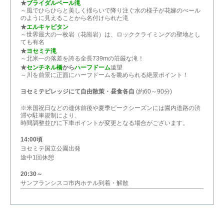
★
ブライダルベール滝
～風でひらひらと美しく揺らいで降り注ぐ水の様子が花嫁のべール
のように見えることから名付けられた滝
★
エルキャピタン
～世界最大の一枚岩（花崗岩）は、ロッククライミングの聖地とし
ても有名
★
ヨセミテ滝
～北米一の落差を誇る全長739mの荘厳な滝！
★
センチネル橋
から
ハーフドーム
遠望
～川を前景に正面にハーフドームを眺められる絶景ポイント！
ヨセミテビレッジにて自由散策・昼食各自
(約60～90分)
※米国祝日などの連休前後や夏季ピークシーズンには園内道路の渋
滞や駐車規制により、
時間調整並びに下車ポイントが変更となる場合がございます。
14:00頃
ヨセミテ国立公園出発
途中1回休憩
20:30～
サンフランシスコ市内ホテル到着・解散