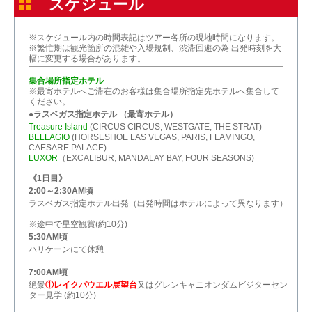
スケジュール
※スケジュール内の時間表記はツアー各所の現地時間になります。
※繁忙期は観光箇所の混雑や入場規制、渋滞回避の為 出発時刻を大
幅に変更する場合があります。
集合場所指定ホテル
※最寄ホテルへご滞在のお客様は集合場所指定先ホテルへ集合して
ください。
●ラスベガス指定ホテル （最寄ホテル）
Treasure Island
(CIRCUS CIRCUS, WESTGATE, THE STRAT)
BELLAGIO
(HORSESHOE LAS VEGAS, PARIS, FLAMINGO,
CAESARE PALACE)
LUXOR
（EXCALIBUR, MANDALAY BAY, FOUR SEASONS)
《1日目》
2:00～2:30AM頃
ラスベガス指定ホテル出発（出発時間はホテルによって異なります）
※途中で星空観賞(約10分)
5:30AM頃
ハリケーンにて休憩
7:00AM頃
絶景
①レイクパウエル展望台
又はグレンキャニオンダムビジターセン
ター見学 (約10分)