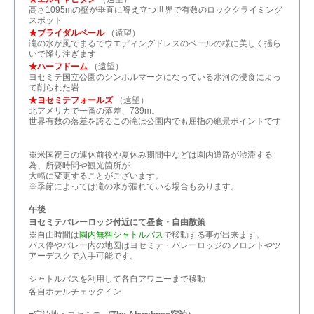
高さ1095mの壁が垂直に聳え立つ世界で有数のロッククライミング
スポット
★ブライダルベール
（遠望）
滝の水が風でまるでウエディングドレスのベールの様に美しく揺ら
いで降り注ぎます
★ハーフドーム
（遠望）
ヨセミテ国立公園のシンボルマークになっている氷河の浸食によっ
て削られた岩
★ヨセミテフォールズ
（遠望）
北アメリカで一番の落差、739m。
世界有数の落差を誇るこの滝は公園内でも屈指の絶景ポイントです
※米国祝日の連休前後や夏休み期間中などは園内道路が渋滞する
為、所要時間や観光箇所が
大幅に変更することがございます。
※季節によっては滝の水が涸れている場合もあります。
午後
ヨセミテバレーロッジ付近にて昼食・自由散策
※自由時間は
園内無料シャトルバス
で移動する事が出来ます。
バス停やバレー内の地図はヨセミテ・バレーロッジのフロントやツ
アーデスクで入手可能です。
シャトルバスを利用して各自アワニーまで移動
各自ホテルチェックイン