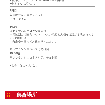
■宿泊地：ヨセミテ
（The Ahwahnee宿泊）
■食事：なし/昼/なし
2日目
各自ホテルチェックアウト
フリータイム
14:30
ヨセミテバレーロッジ
前集合
※繁忙期には園内シャトルバスの混雑と大幅な遅延が予想されます
ので時間には
十分余裕を持ってお集まりください。
サンフランシスコへ向けて出発
19:30頃
サンフランシスコ市内指定ホテル到着
■食事：なし/なし/なし
集合場所