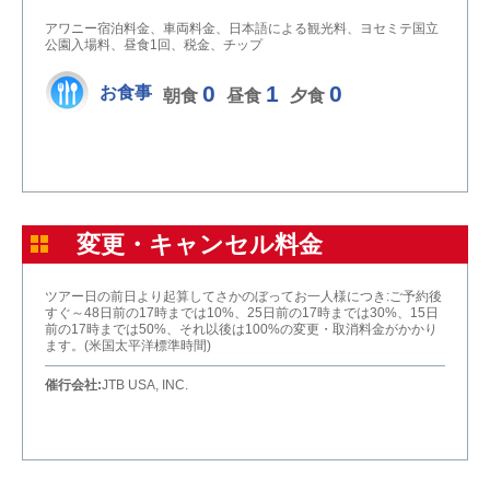
アワニー宿泊料金、車両料金、日本語による観光料、ヨセミテ国立
公園入場料、昼食1回、税金、チップ
0
1
0
お食事
朝食
昼食
夕食
変更・キャンセル料金
ツアー日の前日より起算してさかのぼってお一人様につき:ご予約後
すぐ～48日前の17時までは10%、25日前の17時までは30%、15日
前の17時までは50%、それ以後は100%の変更・取消料金がかかり
ます。(米国太平洋標準時間)
催行会社:
JTB USA, INC.