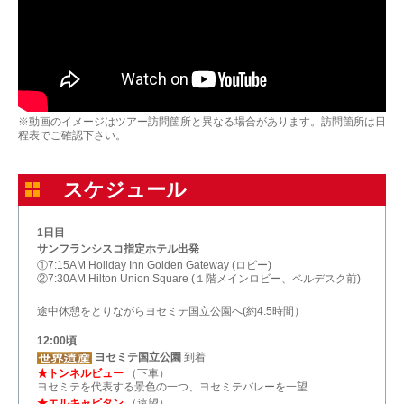
※動画のイメージはツアー訪問箇所と異なる場合があります。訪問箇所は日
程表でご確認下さい。
スケジュール
1日目
サンフランシスコ指定ホテル出発
①7:15AM Holiday Inn Golden Gateway (ロビー)
②7:30AM Hilton Union Square (１階メインロビー、ベルデスク前)
途中休憩をとりながらヨセミテ国立公園へ(約4.5時間）
12:00頃
ヨセミテ国立公園
到着
★トンネルビュー
（下車）
ヨセミテを代表する景色の一つ、ヨセミテバレーを一望
★エルキャピタン
（遠望）