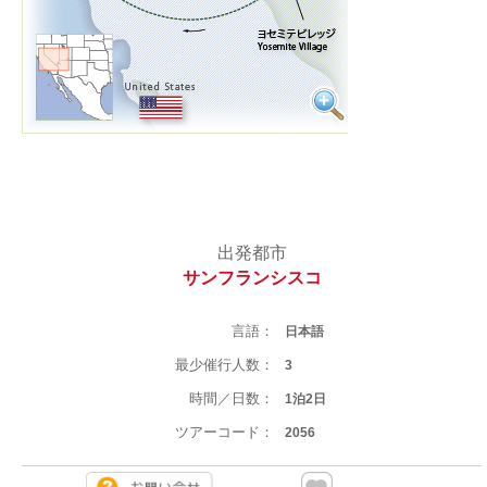
出発都市
サンフランシスコ
言語：
日本語
最少催行人数：
3
時間／日数：
1泊2日
ツアーコード：
2056