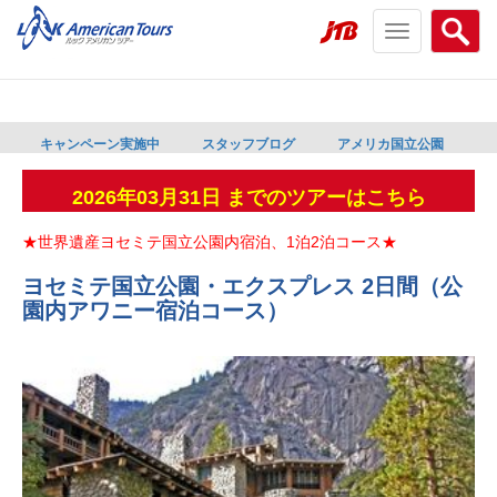
Toggle
Searc
navigation
menu
menu
キャンペーン実施中
スタッフブログ
アメリカ国立公園
2026年03月31日 までのツアーはこちら
★世界遺産ヨセミテ国立公園内宿泊、1泊2泊コース★
ヨセミテ国立公園・エクスプレス 2日間（公
園内アワニー宿泊コース）