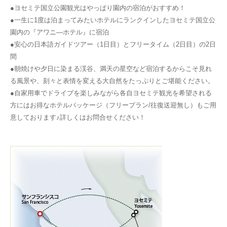
●ヨセミテ国立公園観光はやっぱり園内の宿泊がおすすめ！
●一生に1度は泊まってみたいホテルにランクインしたヨセミテ国立公
園内の『アワニ―ホテル』に宿泊
●安心の日本語ガイドツアー（1日目）とフリータイム（2日目）の2日
間
●朝焼けや夕日に染まる渓谷、満天の星空など宿泊するからこそ見れ
る風景や、刻々と表情を変える大自然をたっぷりとご堪能ください。
●自家用車でドライブを楽しみながら各自ヨセミテ観光を希望される
方にはお得なホテルパッケージ（フリープラン/往復送迎無し）もご用
意しております♪詳しくはお問合せください！