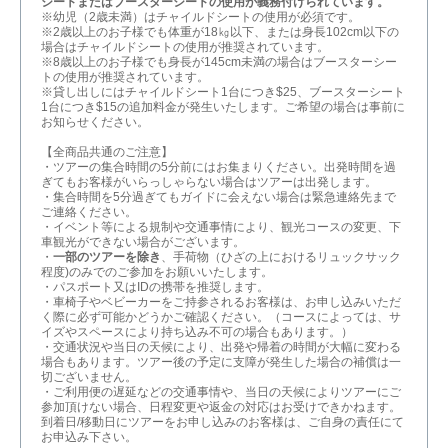
シートまたはブースターシートの使用が義務付けられています。
※幼児（2歳未満）はチャイルドシートの使用が必須です。
※2歳以上のお子様でも体重が18㎏以下、または身長102cm以下の
場合はチャイルドシートの使用が推奨されています。
※8歳以上のお子様でも身長が145cm未満の場合はブースターシー
トの使用が推奨されています。
※貸し出しにはチャイルドシート1台につき$25、ブースターシート
1台につき$15の追加料金が発生いたします。ご希望の場合は事前に
お知らせください。
【全商品共通のご注意】
・ツアーの集合時間の5分前にはお集まりください。出発時間を過
ぎてもお客様がいらっしゃらない場合はツアーは出発します。
・集合時間を5分過ぎてもガイドに会えない場合は緊急連絡先まで
ご連絡ください。
・イベント等による規制や交通事情により、観光コースの変更、下
車観光ができない場合がございます。
・
一部のツアーを除き
、手荷物（ひざの上におけるリュックサック
程度)のみでのご参加をお願いいたします。
・パスポート又はIDの携帯を推奨します。
・車椅子やベビーカーをご持参されるお客様は、お申し込みいただ
く際に必ず可能かどうかご確認ください。（コースによっては、サ
イズやスペースにより持ち込み不可の場合もあります。）
・交通状況や当日の天候により、出発や帰着の時間が大幅に変わる
場合もあります。ツアー後の予定に支障が発生した場合の補償は一
切ございません。
・ご利用便の遅延などの交通事情や、当日の天候によりツアーにご
参加頂けない場合、日程変更や返金の対応はお受けできかねます。
到着日/移動日にツアーをお申し込みのお客様は、ご自身の責任にて
お申込み下さい。