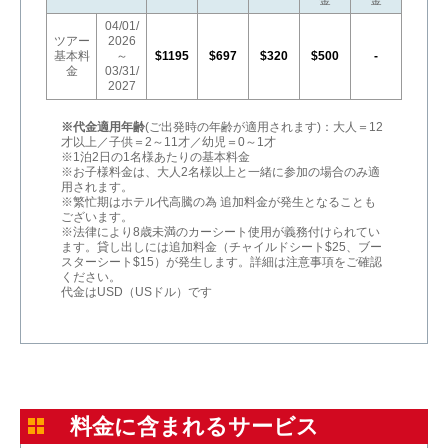
金
金
04/01/
ツアー
2026
基本料
～
$1195
$697
$320
$500
-
金
03/31/
2027
※代金適用年齢
(ご出発時の年齢が適用されます)：大人＝12
才以上／子供＝2～11才／幼児＝0～1才
※1泊2日の1名様あたりの基本料金
※お子様料金は、大人2名様以上と一緒に参加の場合のみ適
用されます。
※繁忙期はホテル代高騰の為 追加料金が発生となることも
ございます。
※法律により8歳未満のカーシート使用が義務付けられてい
ます。貸し出しには追加料金（チャイルドシート$25、ブー
スターシート$15）が発生します。詳細は注意事項をご確認
ください。
代金はUSD（USドル）です
料金に含まれるサービス