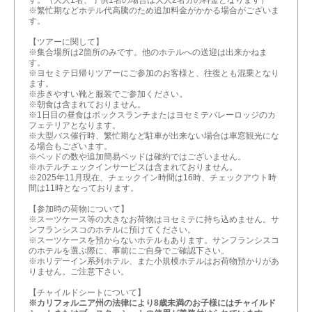
す。（大人1名、子供1名の場合は大人2名分の料金となります）
※繁忙期などホテル代高騰のため追加料金がかかる場合がございま
す。
【ツアーに関して】
※集合場所は2箇所のみです。他のホテルへの送迎は出来かねま
す。
※ヨセミテ日帰りツアーにご参加のお客様と、往復とも混乗となり
ます。
※歩きやすい靴と服装でご参加ください。
※朝食は含まれておりません。
※1日目の昼食はボックスランチまたはヨセミテバレーロッジのカ
フェテリアとなります。
※大型バス催行時、繁忙期など駐車が出来ない場合は車窓観光にな
る場合もございます。
※ベッドの数や追加簡易ベッドは確約ではございません。
※ホテルチェックインサービスは含まれておりません。
※2025年11月現在、チェックイン時間は16時、チェックアウト時
間は11時となっております。
【参加時の荷物について】
※スーツケース等の大きなお荷物はヨセミテに持ち込めません。サ
ンフランシスコのホテルに預けてください。
※スーツケースを預からないホテルもあります。サンフランシスコ
のホテルを選ぶ際に、事前にご自身でご確認下さい。
※ホリデーイン系列ホテル、また小規模ホテルはお荷物預かりがあ
りません。ご注意下さい。
【チャイルドシートについて】
※カリフォルニア州の法律により8歳未満のお子様にはチャイルド