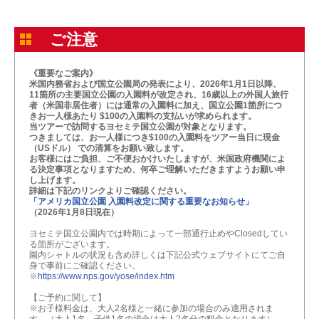
ご注意
《重要なご案内》
米国内務省および国立公園局の発表により、2026年1月1日以降、
11箇所の主要国立公園の入園料が改定され、16歳以上の外国人旅行
者（米国非居住者）には通常の入園料に加え、国立公園1箇所につ
きお一人様あたり $100の入園料の支払いが求められます。
当ツアーで訪問するヨセミテ国立公園が対象となります。
つきましては、お一人様につき$100の入園料をツアー当日に現金
（USドル） での清算をお願い致します。
お客様にはご負担、ご不便おかけいたしますが、米国政府機関によ
る決定事項となりますため、何卒ご理解いただきますようお願い申
し上げます。
詳細は下記のリンクよりご確認ください。
「アメリカ国立公園 入園料改定に関する重要なお知らせ」
（2026年1月8日現在）
ヨセミテ国立公園内では時期によって一部通行止めやClosedしてい
る箇所がございます。
園内シャトルの状況も含め詳しくは下記公式ウェブサイトにてご自
身で事前にご確認ください。
※
https://www.nps.gov/yose/index.htm
【ご予約に関して】
※お子様料金は、大人2名様と一緒に参加の場合のみ適用されま