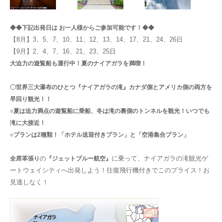
◆◆下記出発日は お一人様からご参加可能です！◆◆
【8月】3、5、7、10、11、12、13、14、17、21、24、26日
【9月】2、4、7、16、21、23、25日
大迫力の遊覧船も運行中！夏のナイアガラを満喫！
〇世界三大瀑布のひとつ『ナイアガラの滝』カナダ側とアメリカ側の両方を
早回り観光！！
○夏は迫力満点の遊覧船に乗船、冬は滝の裏側のトンネルを観光！いつでも
滝に大接近！
○プランは2種類！「ホテル送迎付きプラン」と「空港集合プラン」
の
に乗って、ナイアガラの滝観光ゲ
全席革張り
『ジェットブルー航空』
ートウェイシティへ出発しよう！往復飛行機付きでこのプライス！お
見逃しなく！