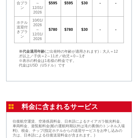
合プラ
～
$595
$595
$30
-
-
ン
12/31/
2026
10/01/
ホテル
2026
送迎付
～
$780
$780
$30
-
-
きプラ
12/31/
ン
2026
※代金適用年齢
(ご出発時の年齢が適用されます)：大人＝12
才以上／子供＝2～11才／幼児＝0～1才
※表示の料金は1名様の料金です。
代金はUSD（USドル）です
料金に含まれるサービス
往復航空運賃、空港係員料金、日本語によるナイアガラ観光料金、
車両料金、遊覧船料金(船の運航時期以外は滝の裏側のトンネル入場
料)、税金、チップ(指定ホテルからの送迎サービスをお申し込みの
方は、日本語による往復送迎料金が含まれます。)