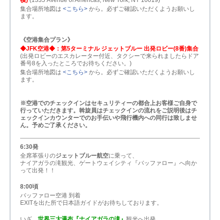
横)
(1335 Avenue of Americas, New York, NY 10019)
集合場所地図は
<こちら>
から。必ずご確認いただくようお願いし
ます。
《空港集合プラン》
◆JFK空港◆：第5ターミナル ジェットブルー 出発ロビー(8番)集合
(出発ロビーのエスカレーター付近、タクシーで来られましたらドア
番号8を入ったところでお待ちください。)
集合場所地図は
<こちら>
から。必ずご確認いただくようお願いし
ます。
※空港でのチェックインはセキュリティーの都合上お客様ご自身で
行っていただきます。斡旋員はチェックインの流れをご説明後はチ
ェックインカウンターでのお手伝いや飛行機内への同行は致しませ
ん。予めご了承ください。
6:30発
全席革張りの
ジェットブルー航空
に乗って、
ナイアガラの滝観光、ゲートウェイシティ『バッファロー』へ向か
って出発！！
8:00頃
バッファロー空港 到着
EXITを出た所で日本語ガイドがお待ちしております。
いざ、
世界三大瀑布『ナイアガラの滝』
観光へ出発。