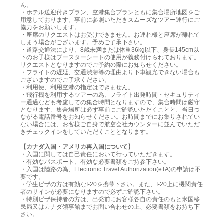
ん。
・ホテル送迎付きプラン、空港集合プランともに集合場所地図をご
用意しております。事前に参照いただきスムーズなツアー運行にご
協力をお願いします。
・座席のリクエストはお受けできません。お連れ様と座席が離れて
しまう場合がございます。予めご了承下さい。
・道路交通法により、8歳未満または体重36kg以下、身長145cm以
下のお子様はブースターシートの使用が義務付けられております。
リクエストとなりますのでご予約の際にお知らせください。
・フライトの遅延、交通渋滞等の理由より下車観光できない場合も
ございますのでご了承ください。
・利用便、利用空港の指定はできません。
・飛行機を利用するツアーの為、フライト出発時間・セキュリティ
ー通過なども考慮しての集合時間となりますので、集合時間は厳守
となります。集合場所は必ず事前にご確認いただくことと、当日つ
ながる電話番号をお知らせください。お時間までにお集りされてい
ない場合には、お客様ご自身で航空会社カウンターに並んでいただ
きチェックインをしていただくこととなります。
【カナダ入国・アメリカ再入国について】
・入国に関しては自己責任において行っていただきます。
・有効なパスポート、有効な必要書類をご持参下さい。
・入国は陸路の為、Electronic Travel Authorization(eTA)の申請は不
要です。
・学生ビザの方は有効なI-20を携帯下さい。また、I-20上に機関責任
者のサインが必要になりますので必ずご確認下さい。
・特別ビザ保持者の方は、出発前にお客様各自の責任のもと米国移
民局又はカナダ領事館までお問い合わせの上、必要書類をお持ち下
さい。