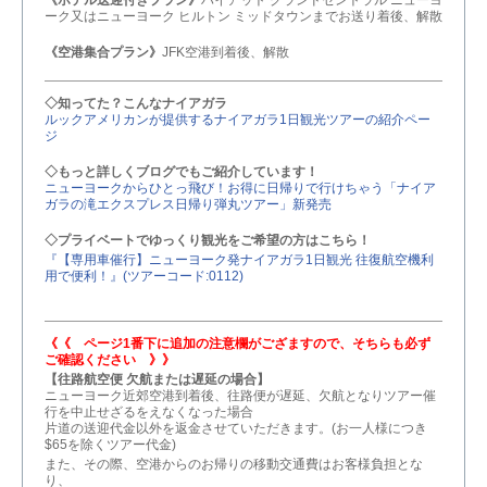
《ホテル送迎付きプラン》
ハイアット グランドセントラル ニューヨ
ーク又はニューヨーク ヒルトン ミッドタウンまでお送り着後、解散
《空港集合プラン》
JFK空港到着後、解散
◇知ってた？こんなナイアガラ
ルックアメリカンが提供するナイアガラ1日観光ツアーの紹介ペー
ジ
◇もっと詳しくブログでもご紹介しています！
ニューヨークからひとっ飛び！お得に日帰りで行けちゃう「ナイア
ガラの滝エクスプレス日帰り弾丸ツアー」新発売
◇プライベートでゆっくり観光をご希望の方はこちら！
『【専用車催行】ニューヨーク発ナイアガラ1日観光 往復航空機利
用で便利！』(ツアーコード:0112)
《《 ページ1番下に追加の注意欄がござますので、そちらも必ず
ご確認ください 》》
【往路航空便 欠航または遅延の場合】
ニューヨーク近郊空港到着後、往路便が遅延、欠航となりツアー催
行を中止せざるをえなくなった場合
片道の送迎代金以外を返金させていただきます。(お一人様につき
$65を除くツアー代金)
また、その際、空港からのお帰りの移動交通費はお客様負担とな
り、