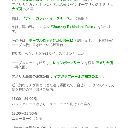
アメリカとカナダをつなぐ国境の橋
レインボーブリッジ
を渡り
カ
ナダ側
へ入国。
夏は、
『ナイアガラシティークルーズ』
に乗船！
冬は、滝の裏のトンネル
『Journey Behind the Falls』
を訪れま
す。
その後は、
テーブルロック(Table Rock)
を訪れます。（下車観光）
テーブル状に突き出ている展望台。
幅670ｍあるカナダ滝はマイナスイオンたっぷり！
テーブルロックを出発し、
レインボーブリッジ
を渡り
アメリカ側
へ再入国。
アメリカ最古の州立公園
ナイアガラフォールズ州立公園
へ。
近代的なカナダ側とはまた違う雰囲気で、自然いっぱいのアメリカ
側を時間の許す限りご案内。
15:30～20:00発
バッファロー空港よりニューヨークへ向けて出発へ
17:00～21:30頃
ニューヨークに到着