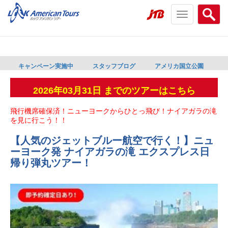
Toggle
Searc
navigation
menu
menu
キャンペーン実施中
スタッフブログ
アメリカ国立公園
2026年03月31日 までのツアーはこちら
飛行機席確保済！ニューヨークからひとっ飛び！ナイアガラの滝
を見に行こう！！
【人気のジェットブルー航空で行く！】ニュ
ーヨーク発 ナイアガラの滝 エクスプレス日
帰り弾丸ツアー！