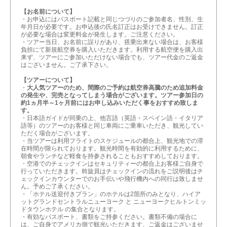
【お名前について】
・お申込にはパスポート記載と同じつづりのご参加者名、性別、生
年月日が必要です。お申込後の氏名訂正はお受けできません。訂正
が必要な場合は変更料金が発生します。ご注意ください。
・ツアー当日、お名前に誤りがあり、搭乗出来ない場合は、お客様
負担にて新規航空券を購入いただきます。利用する航空便を購入出
来ず、ツアーにご参加いただけない場合でも、ツアー代金のご返金
はございません。ご了承下さい。
【ツアーについて】
・
大人気ツアーのため、間際のご予約は航空券高騰のため追加料金
の発生や、完売となってしまう場合がございます。ツアー参加日の
約1ヵ月半～1ヶ月前にはお申し込みいただく事をおすすめ致しま
す。
・日本語ガイドが同乗の上、他言語（英語・スペイン語・イタリア
語等）のツアーのお客様と同じ車両にご乗車いただき、観光してい
ただく場合がございます。
・当ツアーは利用フライトのスケジュールの都合上、観光地での滞
在時間が限られております。観光時間を有効的に利用するために、
朝食やランチなど軽食を持参されることもおすすめしております。
・空港でのチェックインはセキュリティーの都合上お客様ご自身で
行っていただきます。斡旋員はチェックインの流れをご説明後はチ
ェックインカウンターでのお手伝いや飛行機内への同行は致しませ
ん。予めご了承ください。
・「ホテル送迎付きプラン」のホテルは2箇所のみとなり、ハイア
ットグランドセントラルニューヨーク と ニューヨークヒルトンミッ
ドタウンホテル の集合となります。
・有効なパスポート、書類をご持参ください。書類不備の場合に
は、ご自身でアメリカ側で観光いただきます、ご返金はございませ