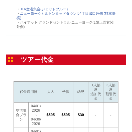
・
JFK空港集合(ジェットブルー）
・
ニューヨークヒルトンミッドタウン 54丁目出口外側 (駐車場
横)
・ハイアット グランドセントラル ニューヨーク(1階正面玄関
外側)
ツアー代金
1人部
3人部
屋
屋
代金適用日
大人
子供
幼児
追加代
割引代
金
金
04/01/
空港集
2026
合プラ
～
$595
$595
$30
-
-
ン
04/30/
2026
04/01/