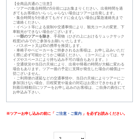
【全商品共通のご注意】
・ツアーの集合時間の5分前にはお集まりください。出発時間を過
ぎてもお客様がいらっしゃらない場合はツアーは出発します。
・集合時間を5分過ぎてもガイドに会えない場合は緊急連絡先まで
ご連絡ください。
・イベント等による規制や交通事情により、観光コースの変更、下
車観光ができない場合がございます。
・
一部のツアーを除き
、手荷物（ひざの上におけるリュックサック
程度)のみでのご参加をお願いいたします。
・パスポート又はIDの携帯を推奨します。
・車椅子やベビーカーをご持参されるお客様は、お申し込みいただ
く際に必ず可能かどうかご確認ください。（コースによっては、サ
イズやスペースにより持ち込み不可の場合もあります。）
・交通状況や当日の天候により、出発や帰着の時間が大幅に変わる
場合もあります。ツアー後の予定に支障が発生した場合の補償は一
切ございません。
・ご利用便の遅延などの交通事情や、当日の天候によりツアーにご
参加頂けない場合、日程変更や返金の対応はお受けできかねます。
到着日/移動日にツアーをお申し込みのお客様は、ご自身の責任にて
お申込み下さい。
※ツアーお申し込みの前に「
ご注意・ご案内
」を必ずお読みください。