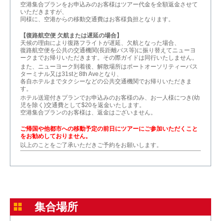
空港集合プランをお申込みのお客様はツアー代金を全額返金させて
いただきますが、
同様に、空港からの移動交通費はお客様負担となります。
【復路航空便 欠航または遅延の場合】
天候の理由により復路フライトが遅延、欠航となった場合、
復路航空便を公共の交通機関(長距離バス等)に振り替えてニューヨ
ークまでお帰りいただきます。その際ガイドは同行いたしません。
また、ニューヨーク到着後、解散場所はポートオーソリティーバス
ターミナル又は31stと8th Aveとなり、
各自ホテルまでタクシーなどの公共交通機関でお帰りいただきま
す。
ホテル送迎付きプランでお申込みのお客様のみ、お一人様につき(幼
児を除く)交通費として$20を返金いたします。
空港集合プランのお客様は、返金はございません。
ご帰国や他都市への移動予定の前日にツアーにご参加いただくこと
をお勧めしておりません。
以上のことをご了承いただきご予約をお願いします。
集合場所