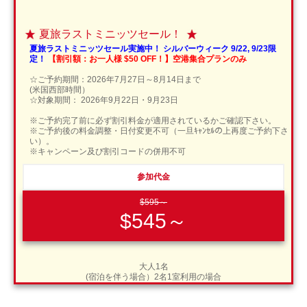
夏旅ラストミニッツセール！
夏旅ラストミニッツセール実施中！ シルバーウィーク 9/22, 9/23限
定！
【割引額：お一人様 $50 OFF！】空港集合プランのみ
☆ご予約期間：2026年7月27日～8月14日まで
(米国西部時間）
☆対象期間： 2026年9月22日・9月23日
※ご予約完了前に必ず割引料金が適用されているかご確認下さい。
※ご予約後の料金調整・日付変更不可（一旦ｷｬﾝｾﾙの上再度ご予約下さ
い）。
※キャンペーン及び割引コードの併用不可
参加代金
$595～
$545～
大人1名
(宿泊を伴う場合）2名1室利用の場合