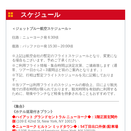
スケジュール
＜ジェットブルー航空スケジュール＞
往路：ニューヨーク発 6:30頃
復路：バッファロー発 15:30～20:00頃
※上記は航空会社の暫定のフライトスケジュールとなり、変更にな
る場合もございます。予めご了承ください。
※ご利用フライト情報・集合時間は決定次第、ご連絡致します（通
常、ツアー日から2～3週間ほど前のご案内となります。）
※下記、行程は暫定フライトスケジュールを元に記載しておりま
す。
※当ツアーは利用フライトのスケジュールの都合上、日により観光
地での滞在時間が限られております。観光時間を有効的に利用する
ために、朝食やランチなど軽食を持参されることもおすすめです。
《集合》
《ホテル送迎付きプラン》
◆ハイアット グランドセントラル ニューヨーク◆：1階正面玄関外
側
(109 E 42nd St, New York, NY 10017)
◆ニューヨーク ヒルトン ミッドタウン◆：54丁目出口外側 (駐車場