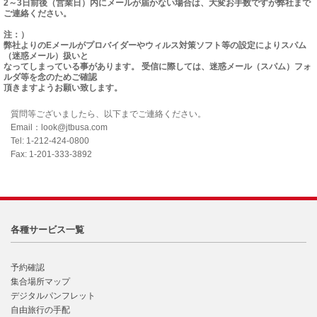
2～3日前後（営業日）内にメールが届かない場合は、大変お手数ですが弊社まで
ご連絡ください。
注：）
弊社よりのEメールがプロバイダーやウィルス対策ソフト等の設定によりスパム
（迷惑メール）扱いと
なってしまっている事があります。 受信に際しては、迷惑メール（スパム）フォ
ルダ等を念のためご確認
頂きますようお願い致します。
質問等ございましたら、以下までご連絡ください。
Email：look@jtbusa.com
Tel: 1-212-424-0800
Fax: 1-201-333-3892
各種サービス一覧
予約確認
集合場所マップ
デジタルパンフレット
自由旅行の手配